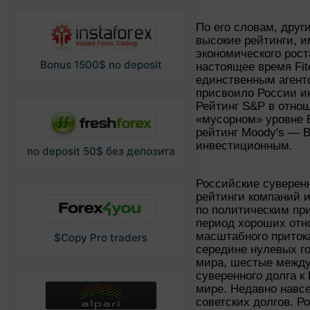
По его словам, дру
высокие рейтинги, 
экономического рост
Bonus 1500$ no deposit
настоящее время Fit
единственным агент
присвоило России и
Рейтинг S&P в отно
«мусорном» уровне 
рейтинг Moody's — B
инвестиционным.
no deposit 50$ без депозита
Российские суверенн
рейтинги компаний 
по политическим пр
период хороших отн
масштабного приток
$Copy Pro traders
середине нулевых г
мира, шестые между
суверенного долга к
мире. Недавно навсе
советских долгов. Р