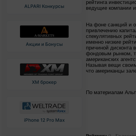
рейтинга инвестицио
ALPARI Конкурсы
ведущие компании и
На фоне санкций и 
привлечению капита
спекулятивных рейти
именно низкие рейт
Акции и Бонусы
причиной дисконта в
фондовым рынком, т.
американских агентс
Называя вещи своим
что американцы зале
XM брокер
По материалам Аль
iPhone 12 Pro Max
Рейтинг:
0
Голосов