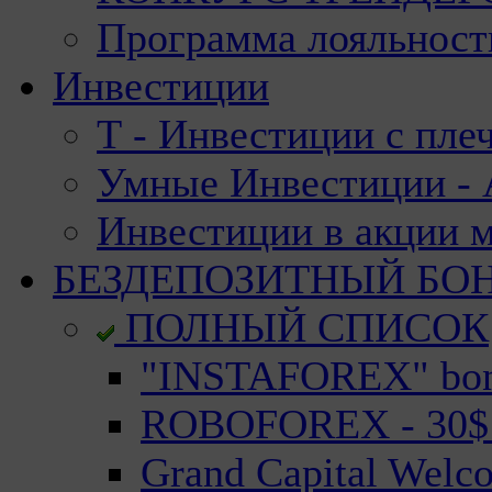
Программа лояльност
Инвестиции
Т - Инвестиции с пле
Умные Инвестиции - А
Инвестиции в акции 
БЕЗДЕПОЗИТНЫЙ БО
ПОЛНЫЙ СПИСОК
"INSTAFOREX" bonu
ROBOFOREX - 30$ n
Grand Capital Welc