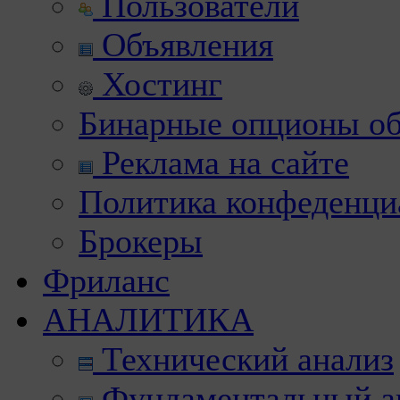
Пользователи
Объявления
Хостинг
Бинарные опционы об
Реклама на сайте
Политика конфеденци
Брокеры
Фриланс
АНАЛИТИКА
Технический анализ
Фундаментальный а