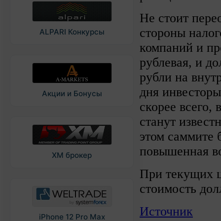
Не стоит пер
стороны налог
ALPARI Конкурсы
компаний и пр
рублевая, и д
рубли на внут
дня инвесторы
Акции и Бонусы
скорее всего, 
станут извест
этом саммите 
повышенная во
XM брокер
При текущих ц
стоимость дол
Источник
iPhone 12 Pro Max