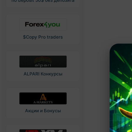
no deposit 50$ без депозита
$Copy Pro traders
ALPARI Конкурсы
Акции и Бонусы