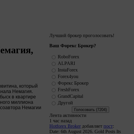
Лучший брокер проголосовать!
Ваш Форекс Брокер?
Немагия,
RoboForex
ALPARI
InstaForex
Forex4you
Форекс Брокер
овитина, который
FreshForex
анала Немагия.
GrandCapital
быск в квартире
дного миллиона
Другой
о соавтора Немагии
Лента активности
1 час назад
Hotforex Broker
добавляет
пост
:
Date: 6th August 2026. Gold Posts Its