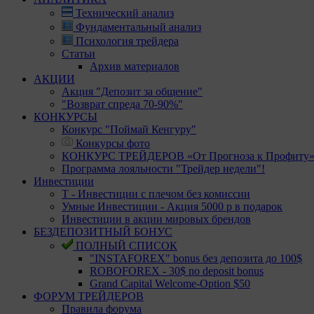
Технический анализ
Фундаментальный анализ
Психология трейдера
Статьи
Архив материалов
АКЦИИ
Акция "Депозит за общение"
"Возврат спреда 70-90%"
КОНКУРСЫ
Конкурс "Поймай Кенгуру"
Конкурсы фото
КОНКУРС ТРЕЙДЕРОВ «От Прогноза к Профиту
Программа лояльности "Трейдер недели"!
Инвестиции
Т - Инвестиции с плечом без комиссии
Умные Инвестиции - Акция 5000 р в подарок
Инвестиции в акции мировых брендов
БЕЗДЕПОЗИТНЫЙ БОНУС
ПОЛНЫЙ СПИСОК
"INSTAFOREX" bonus без депозита до 100$
ROBOFOREX - 30$ no deposit bonus
Grand Capital Welcome-Option $50
ФОРУМ ТРЕЙДЕРОВ
Правила форума