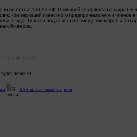
ено по статье 128 УК РФ. Причиной конфликта банкира Оле
лик, критикующий известного предпринимателя и членов е
ению суда. Тиньков подал иск о возмещении морального в
тных блогеров.
654 просмотра
 будет первым!
рий
RSS-лента комментариев