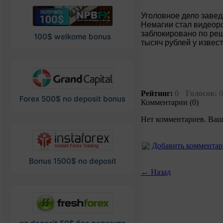
Уголовное дело завед
Немагии стал видеоро
заблокировано по реш
100$ welkome bonus
тысяч рублей у извес
Рейтинг:
0
Голосов:
0
Forex 500$ no deposit bonus
Комментарии (0)
Нет комментариев. Ваш
Добавить коммента
Bonus 1500$ no deposit
← Назад