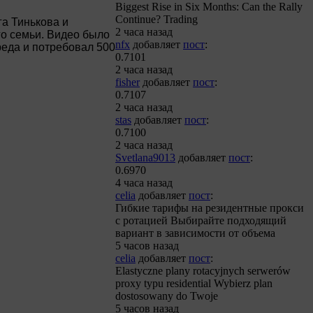
Biggest Rise in Six Months: Can the Rally
Continue? Trading
га Тинькова и
2 часа назад
го семьи. Видео было
nfx
добавляет
пост
:
реда и потребовал 500
0.7101
2 часа назад
fisher
добавляет
пост
:
0.7107
2 часа назад
stas
добавляет
пост
:
0.7100
2 часа назад
Svetlana9013
добавляет
пост
:
0.6970
4 часа назад
celia
добавляет
пост
:
Гибкие тарифы на резидентные прокси
с ротацией Выбирайте подходящий
вариант в зависимости от объема
5 часов назад
celia
добавляет
пост
:
Elastyczne plany rotacyjnych serwerów
proxy typu residential Wybierz plan
dostosowany do Twoje
5 часов назад