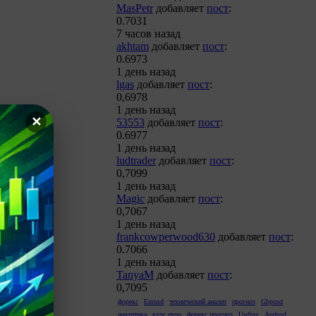
MasPetr
добавляет
пост
:
0.7031
7 часов назад
akhtam
добавляет
пост
:
0.6973
1 день назад
lgas
добавляет
пост
:
0,6978
1 день назад
✕
53553
добавляет
пост
:
0.6977
1 день назад
ludtrader
добавляет
пост
:
0,7099
1 день назад
Magic
добавляет
пост
:
0,7067
1 день назад
frankcowperwood630
добавляет
пост
:
0.7066
1 день назад
TanyaM
добавляет
пост
:
0,7095
форекс
Eurusd
технический анализ
прогноз
Gbpusd
аналитика
курс евро
форекс прогноз
Usdjpy
Audusd