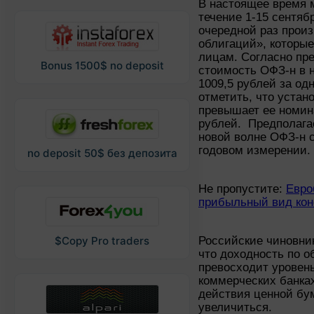
В настоящее время 
течение 1-15 сентяб
очередной раз прои
облигаций», которы
лицам. Согласно пр
Bonus 1500$ no deposit
стоимость ОФЗ-н в 
1009,5 рублей за од
отметить, что устан
превышает ее номин
рублей. Предполага
новой волне ОФЗ-н с
годовом измерении.
no deposit 50$ без депозита
Не пропустите:
Евро
прибыльный вид кон
Российские чиновни
$Copy Pro traders
что доходность по о
превосходит уровень
коммерческих банках.
действия ценной бу
увеличиться.