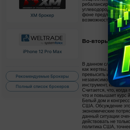
ребалансировку спрос
углеводородов, котор
фоне предлагаем при
XM брокер
возможность закрепле
Во-вторых, валю
iPhone 12 Pro Max
В данном случае суть
как жертвы, напуганн
превысить и $1 трлн
Рекомендуемые Брокеры
независимо от его пр
инструмент, как и зо
Полный список брокеров
Считается, что, когд
что и повышает курс 
Белый дом и конгресс
США. Обсуждение этог
экономические потрясе
данный ситуации очен
действовать не тольк
политика США, точне