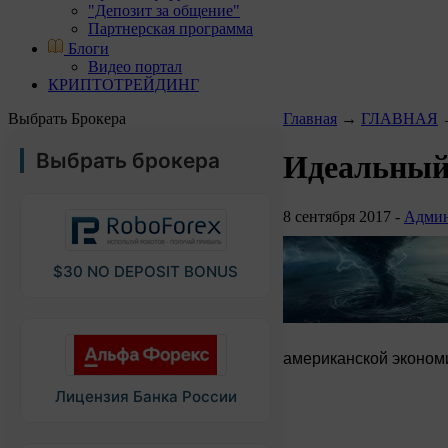
"Депозит за общение"
Партнерская программа
Блоги
Видео портал
КРИПТОТРЕЙДИНГ
Выбрать Брокера
Главная
→
ГЛАВНАЯ
Выбрать брокера
Идеальный 
8 сентября 2017 -
Админ
$30 NO DEPOSIT BONUS
американской экономи
Лицензия Банка России