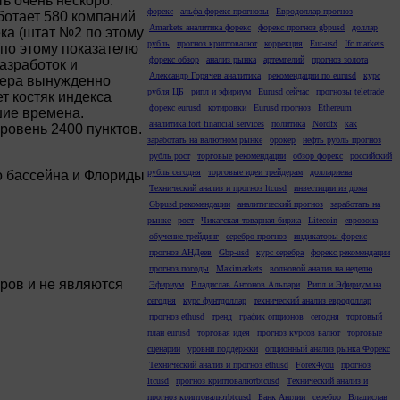
ть очень нескоро.
форекс
альфа форекс прогнозы
Евродоллар прогноз
ботает 580 компаний
Amarkets аналитика форекс
форекс прогноз gbpusd
доллар
ка (штат №2 по этому
рубль
прогноз криптовалют
коррекция
Eur-usd
Ifc markets
по этому показателю
форекс обзор
анализ рынка
артемгелий
прогноз золота
азработок и
Александр Горячев аналитика
рекомендации по eurusd
курс
вчера вынужденно
рубля ЦБ
рипл и эфириум
Eurusd сейчас
прогнозы teletrade
т костяк индекса
форекс eurusd
котировки
Eurusd прогноз
Ethereum
шие времена.
аналитика fort financial services
политика
Nordfx
как
ровень 2400 пунктов.
заработать на валютном рынке
брокер
нефть рубль прогноз
рубль рост
торговые рекомендации
обзор форекс
российский
рубль сегодня
торговые идеи трейдерам
доллариена
о бассейна и Флориды
Технический анализ и прогноз ltcusd
инвестиции из дома
Gbpusd рекомендации
аналитический прогноз
заработать на
рынке
рост
Чикагская товарная биржа
Litecoin
еврозона
обучение трейдинг
серебро прогноз
индикаторы форекс
прогноз АНДеев
Gbp-usd
курс серебра
форекс рекомендации
прогноз погоды
Maximarkets
волновой анализ на неделю
ров и не являются
Эфириум
Владислав Антонов Альпари
Рипл и Эфириум на
сегодня
курс фунтдоллар
технический анализ евродоллар
прогноз ethusd
тренд
график опционов
сегодня
торговый
план eurusd
торговая идея
прогноз курсов валют
торговые
сценарии
уровни поддержки
опционный анализ рынка Форекс
Технический анализ и прогноз ethusd
Forex4you
прогноз
ltcusd
прогноз криптовалютbtcusd
Технический анализ и
прогноз криптовалютbtcusd
Банк Англии
серебро
Владислав