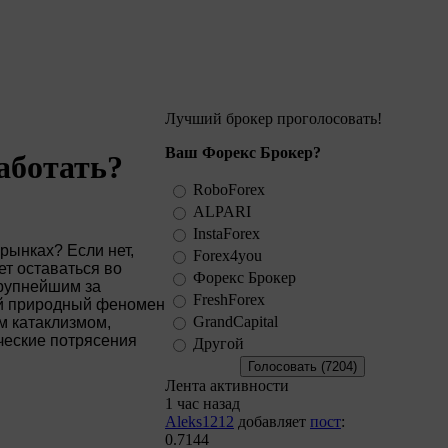
Лучший брокер проголосовать!
Ваш Форекс Брокер?
аботать?
RoboForex
ALPARI
InstaForex
рынках? Если нет,
Forex4you
т оставаться во
Форекс Брокер
крупнейшим за
FreshForex
ый природный феномен
GrandCapital
м катаклизмом,
еские потрясения
Другой
Лента активности
1 час назад
Aleks1212
добавляет
пост
:
0.7144