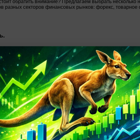
о стоит обратить внимание? Предлагаем выбрать несколько 
ов разных секторов финансовых рынков: форекс, товарное
ь.
нув побережья Мексиканского залива, «накроет» нефтедо
 блокируя работу всей нефтяной инфраструктуры американ
е не оправилась после удара урагана «Харви». Важно отмети
а представляет колоссальную угрозу не для процессов неф
ычи в США. Так ли это, достаточно взглянуть на текущие к
Brent уже тестирует многомесячное сопротивление $55 за б
ческий сектор США оказался во власти стихии. Примечательн
 достаточно аргументов, чтобы вернуть цены в район $52,5,
оклад Администрации энергетической информации сообщил
 8 недельный тренд их снижения. Однако, этого не произо
т работать не только с реальностью, но и с грядущей неизб
льку в Мексиканском заливе добывается порядка 2 млн барре
его производства нефти в штатах. Даже разрушительная Ка
 ущерб. Если из строя будет выведено такое количество п
нефти, впервые с начала 2017 года, появятся надежды на 