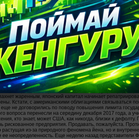
а и предложения, а значит, и на разрешение проблемы с 
ую не удавалось решить из-за постоянного роста добычи н
соединиться к набирающему обороты бычьему рынку нефти
ния Brent выше $60 за баррель.
тная пара USDJPY.
 идеи заключается в использование преимуществ сразу двух
ого масштабами экономического ущерба от урагана Ирма, 
. И йены, традиционно встречающей ростом любой рыночны
оисхождения. Почему? Дело в том, что японская валюта — 
лото, и американские трежерис. Япония – ведущий кредитор
а пахнет жаренным, японский капитал начинает репатриирова
йены. Кстати, с американскими облигациями связываться по
 еще не договорились по поводу повышения лимита госуда
о вопроса перенесли на середину декабря 2017 года, а у
ния, кто знает, может США, как никогда, близки к дефолту.
ь рискованное предприятия. Продавать, пожалуйста. Прот
о растущая из-за природного феномена йена, но и внутрен
е ее неопределенность. Еще неделю назад представители 