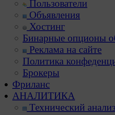
Пользователи
Объявления
Хостинг
Бинарные опционы об
Реклама на сайте
Политика конфеденц
Брокеры
Фриланс
АНАЛИТИКА
Технический анали