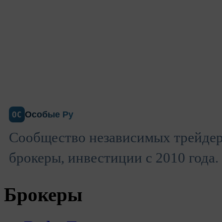
Особые Ру
ОС
Сообщество независимых трейдер
брокеры, инвестиции с 2010 года.
Брокеры