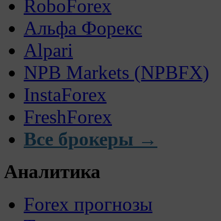
RoboForex
Альфа Форекс
Alpari
NPB Markets (NPBFX)
InstaForex
FreshForex
Все брокеры →
Аналитика
Forex прогнозы