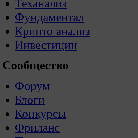
Теханализ
Фундаментал
Крипто анализ
Инвестиции
Сообщество
Форум
Блоги
Конкурсы
Фриланс