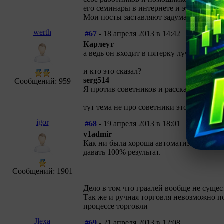
его семинары в интернете и это придает 
Мои посты заставляют задуматься.
werth
#67
- 18 апреля 2013 в 14:42
Карлеут
а ведь он входит в пятерку лучших тре
и кто это сказал?
serg514
Сообщений: 959
Я против советников и расскажу почему
тут тема не про советники это во первы
igor
#68
- 19 апреля 2013 в 18:01
v1admir
Как ни была хороша автоматизированная
давать 100% результат.
Сообщений: 1901
Дело в том что граалей вообще не сущест
Так же и ручная торговля невозможно по
процессе торговли
Jlexa
#69
- 21 апреля 2013 в 12:08