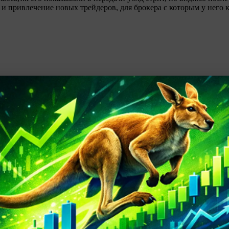
и привлечение новых трейдеров, для брокера с которым у него к
атронута, и вообще если есть такой продукт на рынке, то какие р
ми, со своей торговлей. Есть люди которые могут поделиться оп
но ли там заработать?
 95% спреда с каждой Вашей торговой сделки
стал. crazy Видимо ему уже надоело торговать и кровью и пото
ргует только в долгосрок.т.к времени у него внутри дня торгова
жику, а ведь он входит в пятерку лучших трейдеров Америки, и н
ь некоторым кажется,что он уже не тот, ну так он и не скрывает э
к он мотивирует на торговлю, просто шик и блеск. Мне если и б