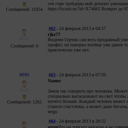
эти горе трейдеры мой депозит уменьшил
https://fxcash.ru/?id=X74062 Возврат до
Сообщений: 11054
#62
- 24 февраля 2013 в 04:37
rjkz77
Видимо Герчик сам весь продажный уже 
профит, он наверно вообще уже давно то
Сообщений: 0
практически уже нет.
sergo
#63
- 24 февраля 2013 в 07:59
Names
Зачем так говорить про человека. Може
специально вытаскивают на свет чтобы 
ничего больше. Каждый человек может о
Сообщений: 1262
станете счастливы, а может даже богаты
sergo
#64
- 24 февраля 2013 в 20:32
sergo
Что он торгует неплохо я не сомне