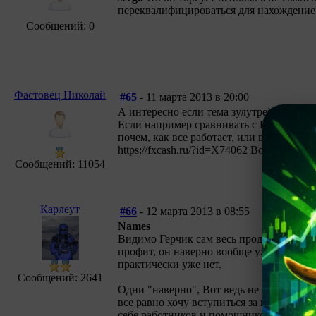
переквалифицироваться для нахождение 
Сообщений: 0
Фастовец Николай
#65
- 11 марта 2013 в 20:00
А интересно если тема зулутрейдерства з
Если например сравнивать с ПААМ счета
почем, как все работает, или вообще мож
https://fxcash.ru/?id=X74062 Возврат до
Сообщений: 11054
Карлеут
#66
- 12 марта 2013 в 08:55
Names
Видимо Герчик сам весь продажный уже 
профит, он наверно вообще уже давно то
практически уже нет.
Сообщений: 2641
Одни "наверно", Вот ведь не повезло му
все равно хочу вступиться за него. Пуст
себе работников и помощников, зато, ка