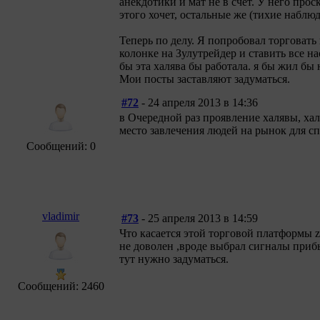
анекдотики и мат не в счет. У него про
этого хочет, остальные же (тихие наблю
Теперь по делу. Я попробовал торговать
колонке на Зулутрейдер и ставить все на
бы эта халява бы работала. я бы жил бы
Мои посты заставляют задуматься.
#72
- 24 апреля 2013 в 14:36
в Очередной раз проявление халявы, халяв
место завлечения людей на рынок для сп
Сообщений: 0
vladimir
#73
- 25 апреля 2013 в 14:59
Что касается этой торговой платформы zu
не доволен ,вроде выбрал сигналы прибы
тут нужно задуматься.
Сообщений: 2460