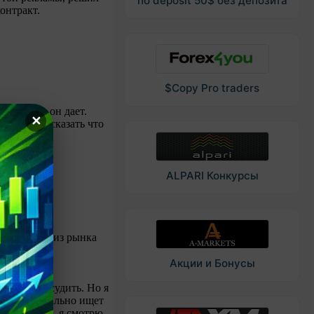
no deposit 50$ без депозита
онтракт.
$Copy Pro traders
езультаты он дает.
✕
ытом, рассказать что
ALPARI Конкурсы
м выбивать из рынка
ть наверно
Акции и Бонусы
е нам его судить. Но я
того, он реально ищет
ывает плохо, я смотрю