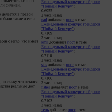
ознает тот, кто очень
Еженедельный конкурс трейдеров
или сильней.
"Поймай Кенгуру"
:
0.6955
о делается в правой
2 часа назад
го были такие и если
nad
добавляет
пост
в теме
Еженедельный конкурс трейдеров
"Поймай Кенгуру"
:
0.7109
2 часа назад
сен с sergo, что имеет
kmll
добавляет
пост
в теме
Еженедельный конкурс трейдеров
"Поймай Кенгуру"
:
0.7110
2 часа назад
stas
добавляет
пост
в теме
Еженедельный конкурс трейдеров
"Поймай Кенгуру"
:
0.7106
 ,но скажу что остался
2 часа назад
едства реальные ,вот
fisher
добавляет
пост
в теме
Еженедельный конкурс трейдеров
"Поймай Кенгуру"
:
0.7103
3 часа назад
тень
добавляет
пост
в теме