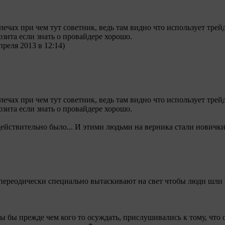
лечах при чем тут советник, ведь там видно что использует трей
зита если знать о провайдере хорошо.
преля 2013 в 12:14)
лечах при чем тут советник, ведь там видно что использует трей
зита если знать о провайдере хорошо.
действительно было... И этими людьми на верника стали новички
переодически специально вытаскивают на свет чтобы люди шли
ы бы прежде чем кого то осуждать, прислушивались к тому, что о