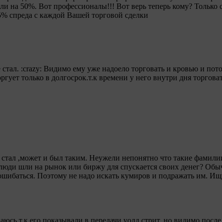
и на 50%. Вот профессионалы!!! Вот верь теперь кому? Только 
 95% спреда с каждой Вашей торговой сделки
стал. :crazy: Видимо ему уже надоело торговать и кровью и пот
ргует только в долгосрок.т.к времени у него внутри дня торгова
т стал ,может и был таким. Неужели непонятно что такие фамил
люди шли на рынок или биржу для спускается своих денег? Обы
шибаться. Поэтому не надо искать кумиров и подражать им. Ищ
.
ваюсь,т.к его показывали в передачи уолд стрит, но видимо посл