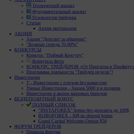
Технический анализ
Фундаментальный анализ
Психология трейдера
Статьи
Архив материалов
АКЦИИ
Акция "Депозит за общение"
"Возврат спреда 70-90%"
КОНКУРСЫ
Конкурс "Поймай Кенгуру"
Конкурсы фото
КОНКУРС ТРЕЙДЕРОВ «От Прогноза к Профиту
Программа лояльности "Трейдер недели"!
Инвестиции
Т - Инвестиции с плечом без комиссии
Умные Инвестиции - Акция 5000 р в подарок
Инвестиции в акции мировых брендов
БЕЗДЕПОЗИТНЫЙ БОНУС
ПОЛНЫЙ СПИСОК
"INSTAFOREX" bonus без депозита до 100$
ROBOFOREX - 30$ no deposit bonus
Grand Capital Welcome-Option $50
ФОРУМ ТРЕЙДЕРОВ
Правила форума