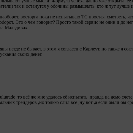
скльзывают умные мысли: Формула успеха давно уже открыта, ее п
датели) так и останутся у обочины размышлять, кто ж тут лучше 
 наоборот, восторга пока не испытываю ТС простая. смотреть, чт
оборот. Это о чем говорит? Просто такой сервис не один и до не
 на Мальдивах.
ы негде не бывает, в этом я согласен с Карлеут, но также я согла
ускания своих денег.
lutrade ,то всё же мне удалось её испытать ,правда на демо счете
льных трейдеров ,но только слил всё ,ну вот ,а если были бы ср