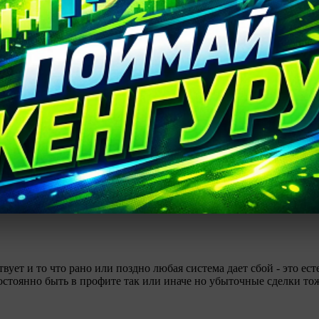
мне сил не расслабляться.
йдеров Америки
,
х. во вторых достал ты со своим копипастом
 торговля,сколько торговых систем ни было бы написано ни одн
вует и то что рано или поздно любая система дает сбой - это ес
стоянно быть в профите так или иначе но убыточные сделки тож