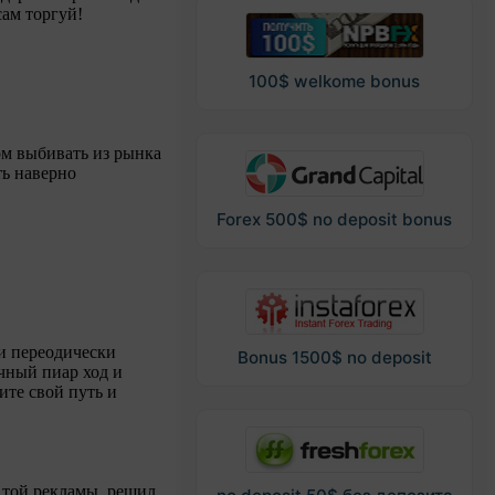
сам торгуй!
100$ welkome bonus
ом выбивать из рынка
ть наверно
Forex 500$ no deposit bonus
ии переодически
Bonus 1500$ no deposit
чный пиар ход и
ите свой путь и
е той рекламы, решил