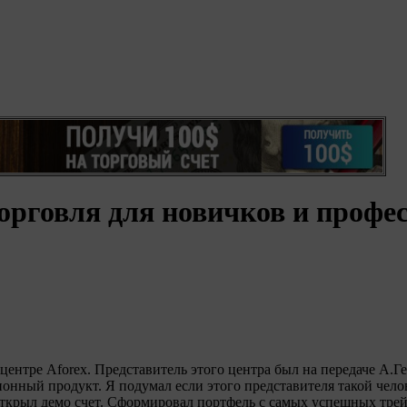
торговля для новичков и профе
центре Аforex. Представитель этого центра был на передаче А.Г
ионный продукт. Я подумал если этого представителя такой чело
 Открыл демо счет. Сформировал портфель с самых успешных трей