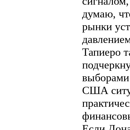
сигналом,
думаю, ч
рынки уст
давлением
Тапиеро т
подчеркну
выборами
США ситу
практичес
финансовы
Если Дона