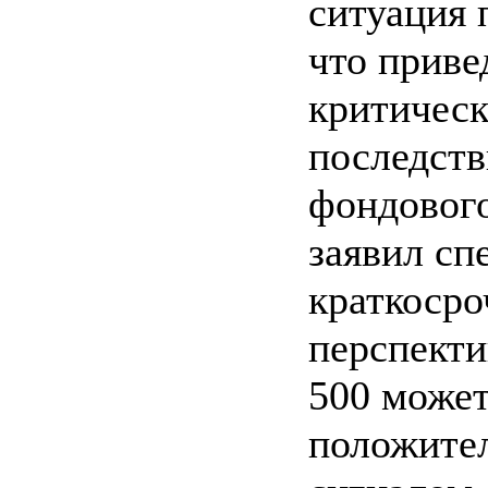
ситуация 
что приве
критичес
последств
фондового
заявил сп
краткосро
перспекти
500 может
положите