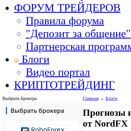
ФОРУМ ТРЕЙДЕРОВ
Правила форума
"Депозит за общение"
Партнерская програм
Блоги
Видео портал
КРИПТОТРЕЙДИНГ
Выбрать Брокера
Главная
→
Блоги
Выбрать брокера
Прогнозы 
от NordFX