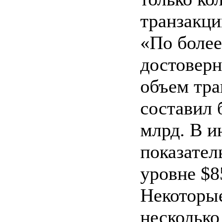
транзакци
«По более
достовер
объем тра
составил 
млрд. В и
показател
уровне $8
Некоторы
несколько