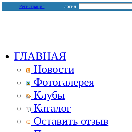
Регистрация
логин
ГЛАВНАЯ
Новости
Фотогалерея
Клубы
Каталог
Оставить отзыв