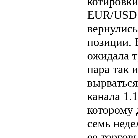
котировк
EUR/USD 
вернулись
позиции. В
ожидала т
пара так 
вырваться
канала 1.
которому 
семь недел
ее торгов