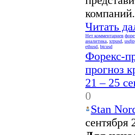
компаний.
Читать дал
Нет комментариев
форе
аналитика
,
xrpusd
,
usdjp
ethusd
,
btcusd
Форекс-пр
прогноз к
21 – 25 се
0
Stan No
сентября 