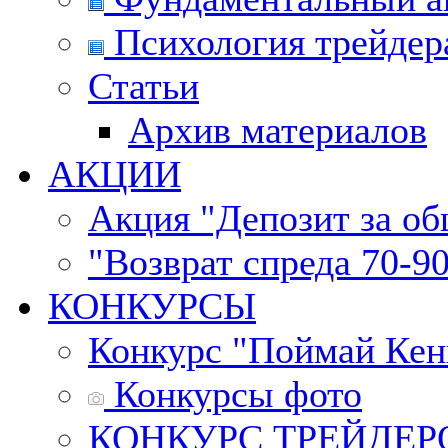
Психология трейдер
Статьи
Архив материалов
АКЦИИ
Акция "Депозит за о
"Возврат спреда 70-9
КОНКУРСЫ
Конкурс "Поймай Кен
Конкурсы фото
КОНКУРС ТРЕЙДЕРОВ