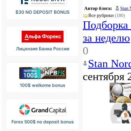
Автор блога:
Stan
$30 NO DEPOSIT BONUS
Все рубрики
(180)
Подборка
за неделю
0
Лицензия Банка России
Stan No
сентября 
100$ welkome bonus
Forex 500$ no deposit bonus