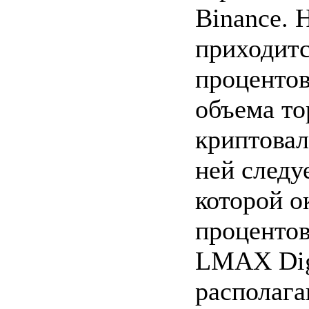
Binance. 
приходитс
процентов
объема то
криптовал
ней следу
которой о
процентов
LMAX Dig
располага