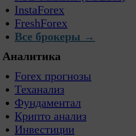
InstaForex
FreshForex
Все брокеры →
Аналитика
Forex прогнозы
Теханализ
Фундаментал
Крипто анализ
Инвестиции