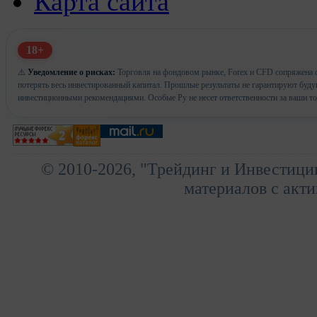
Карта сайта
18+
⚠️
Уведомление о рисках:
Торговля на фондовом рынке, Forex и CFD сопряжена с
потерять весь инвестированный капитал. Прошлые результаты не гарантируют буд
инвестиционными рекомендациями. Особые Ру не несет ответственности за ваши т
© 2010-2026, "Трейдинг и Инвестици
материалов с акти