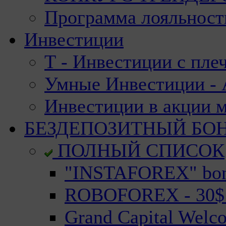
Программа лояльност
Инвестиции
Т - Инвестиции с пле
Умные Инвестиции - А
Инвестиции в акции 
БЕЗДЕПОЗИТНЫЙ БО
ПОЛНЫЙ СПИСОК
"INSTAFOREX" bonu
ROBOFOREX - 30$ n
Grand Capital Welc