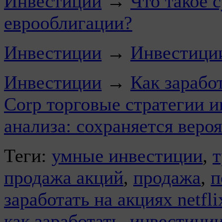
Инвестиции
→
Что такое 
еврооблигации?
Инвестиции
→
Инвестиции
Инвестиции
→
Как зарабо
Corp торговые стратегии и
анализа: сохраняется веро
Теги:
умные инвестиции
,
т
продажа акций
,
продажа
,
п
заработать на акциях netfli
как заработать
,
инвестиции