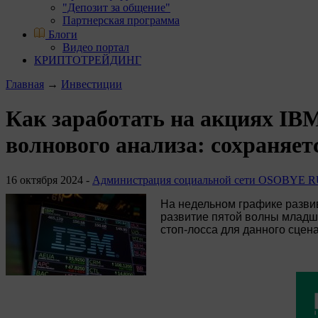
"Депозит за общение"
Партнерская программа
Блоги
Видео портал
КРИПТОТРЕЙДИНГ
Главная
→
Инвестиции
Как заработать на акциях IB
волнового анализа: сохраняет
16 октября 2024 -
Администрация социальной сети OSOBYE 
На недельном графике развива
развитие пятой волны младше
стоп-лосса для данного сцена