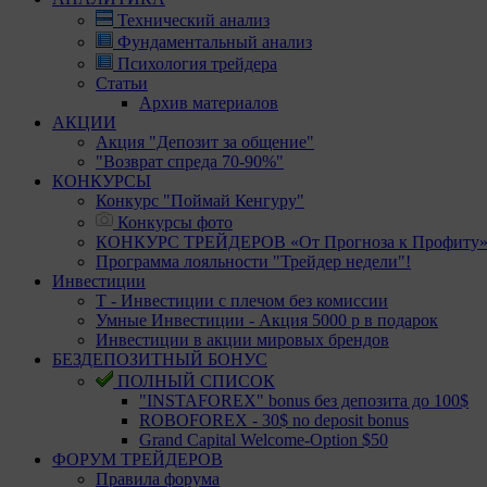
Технический анализ
Фундаментальный анализ
Психология трейдера
Статьи
Архив материалов
АКЦИИ
Акция "Депозит за общение"
"Возврат спреда 70-90%"
КОНКУРСЫ
Конкурс "Поймай Кенгуру"
Конкурсы фото
КОНКУРС ТРЕЙДЕРОВ «От Прогноза к Профиту
Программа лояльности "Трейдер недели"!
Инвестиции
Т - Инвестиции с плечом без комиссии
Умные Инвестиции - Акция 5000 р в подарок
Инвестиции в акции мировых брендов
БЕЗДЕПОЗИТНЫЙ БОНУС
ПОЛНЫЙ СПИСОК
"INSTAFOREX" bonus без депозита до 100$
ROBOFOREX - 30$ no deposit bonus
Grand Capital Welcome-Option $50
ФОРУМ ТРЕЙДЕРОВ
Правила форума