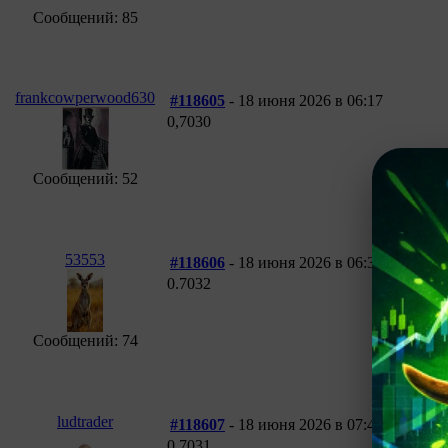
Сообщений: 85
frankcowperwood630
#118605
- 18 июня 2026 в 06:17
0,7030
Сообщений: 52
53553
#118606
- 18 июня 2026 в 06:37
0.7032
Сообщений: 74
ludtrader
#118607
- 18 июня 2026 в 07:43
0.7031