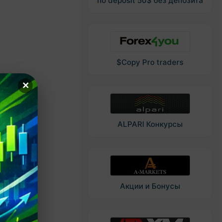
no deposit 50$ без депозита
$Copy Pro traders
✕
ALPARI Конкурсы
Акции и Бонусы