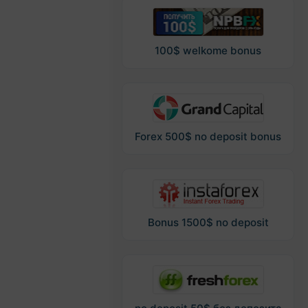
100$ welkome bonus
Forex 500$ no deposit bonus
Bonus 1500$ no deposit