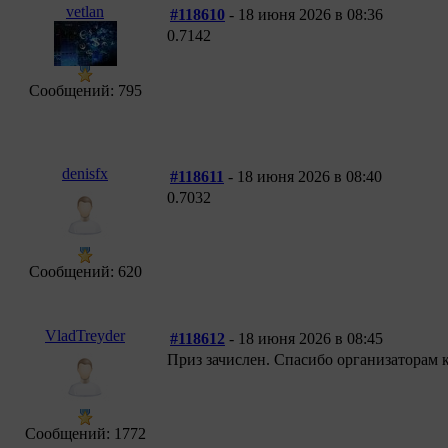
vetlan
#118610
- 18 июня 2026 в 08:36
0.7142
Сообщений: 795
denisfx
#118611
- 18 июня 2026 в 08:40
0.7032
Сообщений: 620
VladTreyder
#118612
- 18 июня 2026 в 08:45
Приз зачислен. Спасибо организаторам 
Сообщений: 1772