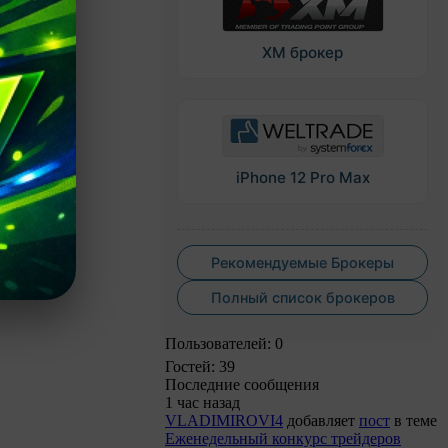
XM брокер
iPhone 12 Pro Max
Рекомендуемые Брокеры
Полный список брокеров
Пользователей: 0
Гостей: 39
Последние сообщения
1 час назад
VLADIMIROVI4
добавляет
пост
в теме
Еженедельный конкурс трейдеров