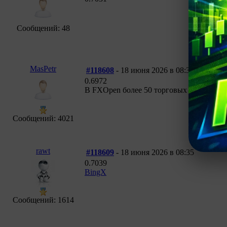
Сообщений: 48
MasPetr
#118608
- 18 июня 2026 в 08:33
0.6972
В FXOpen более 50 торговых инструмен
Сообщений: 4021
rawt
#118609
- 18 июня 2026 в 08:35
0.7039
BingX
Сообщений: 1614