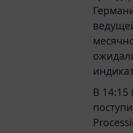
Герман
ведущей
месячно
ожидали
индикат
В 14:15
поступи
Process