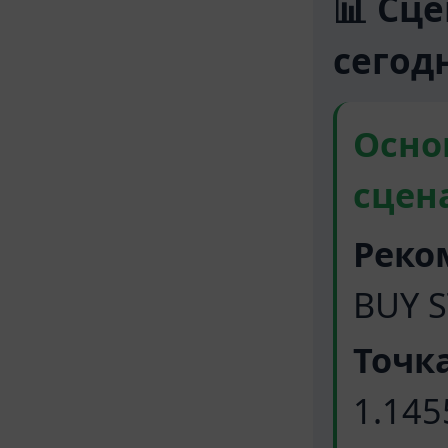
📊 Сц
сегод
Осно
сцен
Реко
BUY 
Точка
1.145