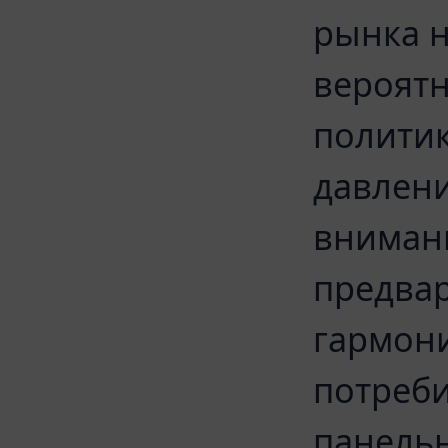
рынка н
вероятн
политик
давлени
вниман
предва
гармон
потреби
панельн