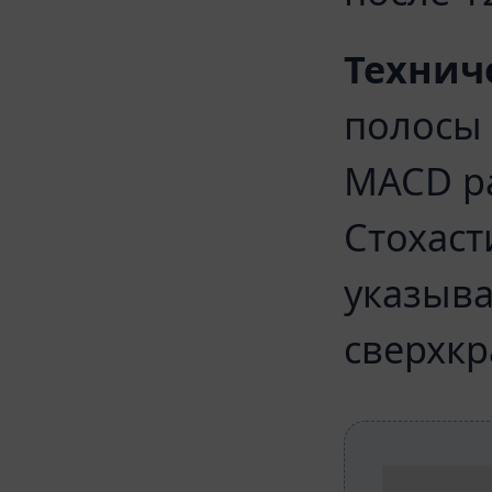
Технич
полосы
MACD ра
Стохаст
указыва
сверхкр