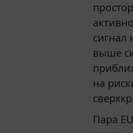
просто
активно
сигнал 
выше си
приближ
на риск
сверхкр
Пара E