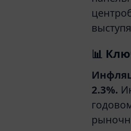
центроб
выступя
📊 Кл
Инфляц
2.3%.
Ию
годовом
рыночны