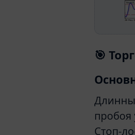
🎯 Тор
Основн
Длинны
пробоя
Стоп-л