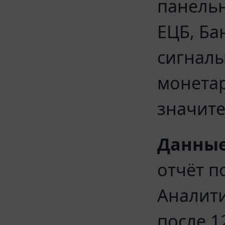
панельн
ЕЦБ, Ба
сигналы
монетар
значите
Данные
отчёт п
Аналити
после 1