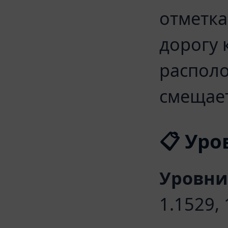
отметка
дорогу 
располо
смещает
📋 Ур
Уровни
1.1529, 