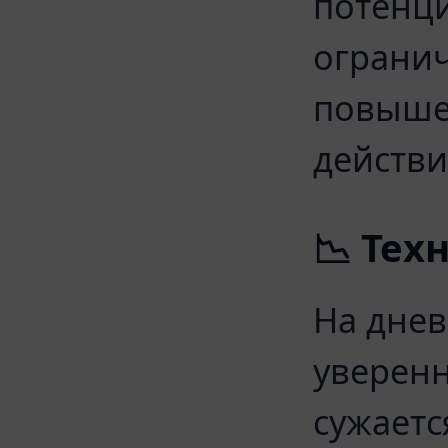
потенц
огранич
повыше
действ
📉 Тех
На дне
уверенн
сужаетс