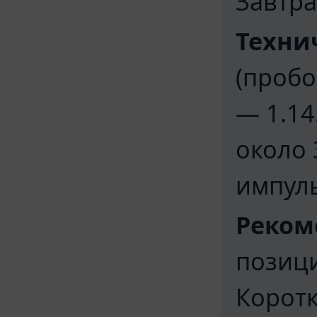
Завтра
Техни
(пробо
— 1.14
около 
импуль
Реком
позици
Коротк