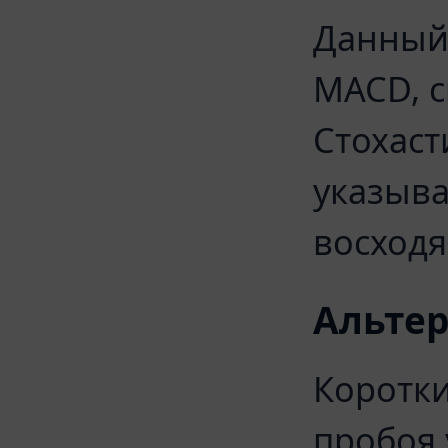
Данный
MACD, с
Стохаст
указыв
восходя
Альте
Коротки
пробоя