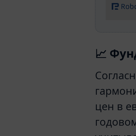
📈 Фу
Согласн
гармон
цен в е
годовом