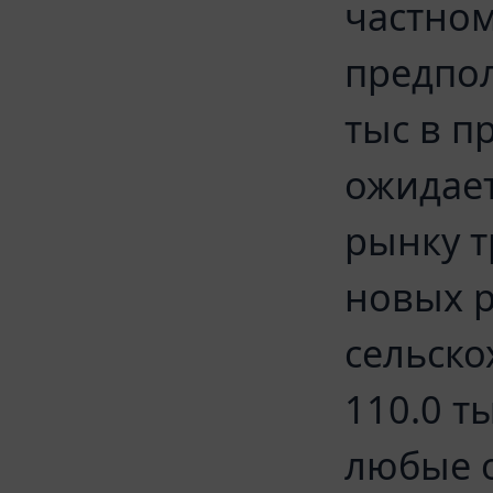
частном
предпол
тыс в п
ожидает
рынку т
новых р
сельско
110.0 т
любые 