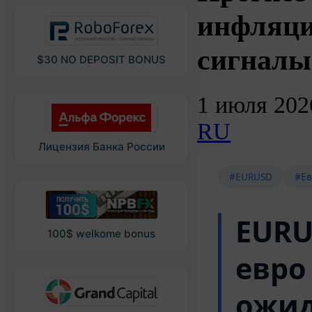
инфляци
сигнал
$30 NO DEPOSIT BONUS
1 июля 202
RU
Лицензия Банка России
#EURUSD
#Ев
EURU
100$ welkome bonus
евро
ожид