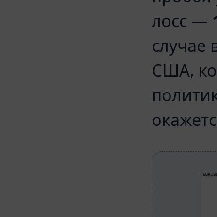
лосс —
случае 
США, ко
политик
окажетс