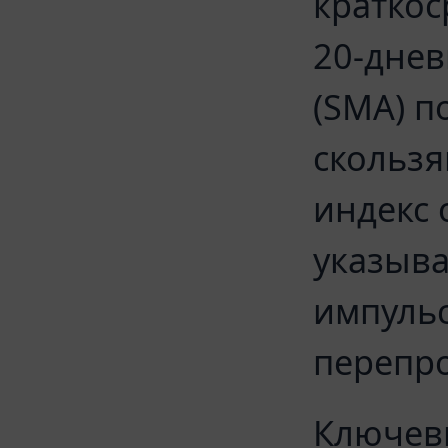
краткос
20-днев
(SMA) п
скользя
индекс 
указыва
импульс
перепр
Ключев