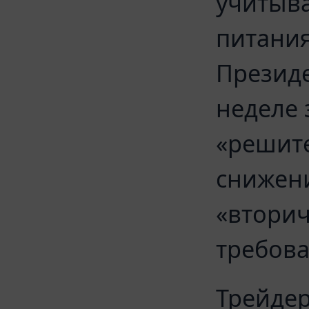
учитыв
питания
Президе
неделе 
«решите
снижени
«вторич
требова
Трейде