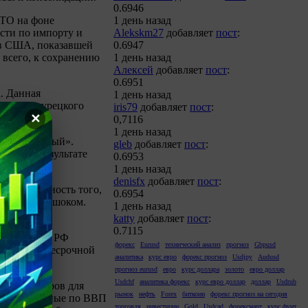
0.6946
ВТО на фоне
1 день назад
сти по импорту и
Alekskm27
добавляет
пост
:
 в США, показавшей
0.6947
 всего, к сохранению
1 день назад
Алексей
добавляет
пост
:
0.6951
. Данная
1 день назад
ссийско-турецкого
iris79
добавляет
пост
:
✕
0,7116
1 день назад
а «стабильный».
gleb
добавляет
пост
:
ссии в результате
0.6953
1 день назад
denisfx
добавляет
пост
:
ет вероятность того,
0.6954
нтенсивным шоком.
1 день назад
.
katty
добавляет
пост
:
0.7115
ую политику РФ
форекс
Eurusd
технический анализ
прогноз
Gbpusd
ны. В среднесрочной
аналитика
курс евро
форекс прогноз
Usdjpy
Audusd
 России.
прогноз eurusd
евро
курс доллара
золото
евро доллар
Usdchf
аналитика форекс
курс евро доллар
доллар
Usdrub
тр акционеров для
рынок
нефть
Forex
биткоин
форекс прогноз на сегодня
рмании. Данные по ВВП
торговля
инвестиции
Gold
Usdcad
форексмарт
курс фунт