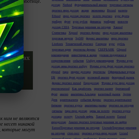
ые по безработице.
доллар
Nzdusd
фундаментальный анализ
торговые сигналы
прогноз евро доллар
акции
экономика
Btcusd
валюта
Ethusd
евро доллар прогноз
золото прогноз
курс фунта
трейдер
фунт
курс рубля
финансы
трейдинг
новости
доллар США
Торговые решения на сегодня
Xauusd
Статистика
Xrpusd
прогноз форекс
евро доллар аналитика
торговая неделя
Sp500
форекс аналитика
евро прогноз
Liteforex
Технический прогноз
Газпром
курс
рубль
торговые идеи
прогнозы форекс
СБЕРБАНК
Gbpusd
рекомендация
инвестиции в акции
уровни поддержки и
сопротивления
события
Usdjpy рекомендация
Форекс курс
доллар иена прогноз usdjpy
Форекс курс фунт доллар прогноз
gbpusd
пара
индекс доллара
прогнозы
Официальные курсы
ЦБ
прогноз фунт доллар
волновой анализ
фондовый рынок
форекс прогноз eurusd
Евродоллар
Форекс курс евро доллар
прогнозeurusd
Как заработать
прогноз валют
британский
фунт
анализ
аналитика Альпари
валютный рынок
Артем
Деев
криптовалюта
события форекс
прогноз криптовалют
биткоин
прогноз курса
аналитика рынка
прогноз на сегодня
сигналы
пара евро доллар
цены на золото
прогноз курса
доллара
золоту
Uscrude нефть
Xauusd золото
Eurusd
к ним не являются
евродоллар
Анализ прогноз торговые решения по нефти
не несет никакой
EurusdТорговые решения на сегодня
UscrudeТорговые решения
, которые могут
на сегодня
стоп-лосс
прогноз курса евро доллар
Ltcusd
торговый план
обзор
трейдерам
Forex прогноз
курс