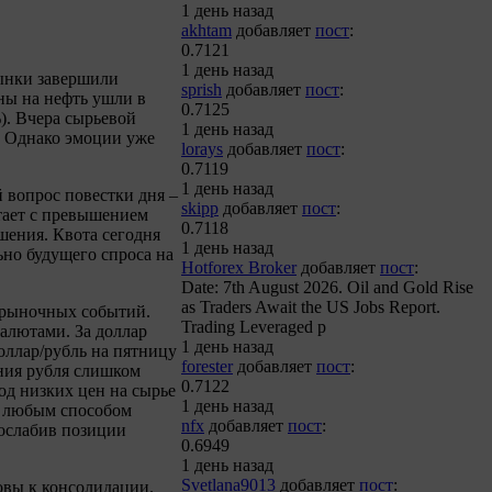
1 день назад
akhtam
добавляет
пост
:
0.7121
1 день назад
ынки завершили
sprish
добавляет
пост
:
ны на нефть ушли в
0.7125
). Вчера сырьевой
1 день назад
. Однако эмоции уже
lorays
добавляет
пост
:
0.7119
1 день назад
 вопрос повестки дня –
skipp
добавляет
пост
:
отает с превышением
0.7118
шения. Квота сегодня
1 день назад
ьно будущего спроса на
Hotforex Broker
добавляет
пост
:
Date: 7th August 2026. Oil and Gold Rise
as Traders Await the US Jobs Report.
х рыночных событий.
Trading Leveraged p
алютами. За доллар
1 день назад
оллар/рубль на пятницу
forester
добавляет
пост
:
ения рубля слишком
0.7122
од низких цен на сырье
1 день назад
до любым способом
nfx
добавляет
пост
:
 ослабив позиции
0.6949
1 день назад
Svetlana9013
добавляет
пост
:
овы к консолидации.