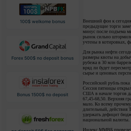
Внешний фон к сегодн
100$ welkome bonus
предыдущие торги заме
минус после подъема ми
рынок сильно штормило
учтены в котировках, ф
Для рынка нефти сегод
размеры квоты на добыч
Forex 500$ no deposit bonus
рубежа в 30 млн баррел
вряд ли будет пересмот
сырье и ценовых персп
Российский рубль пока
Сессия пятницы открыл
США в начале торгов да
Bonus 1500$ no deposit
67,45-68,50. Верхняя г
мало. Ко всему прочему
длительный, действия Т
удержать дефицит бюдж
национальной валюты.
Индекс ММВБ проведет 