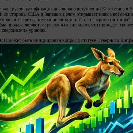
вых кругов, ратификация договора о вступлении Казахстана в 
й со стороны США и Запада в целом открывает новые возможно
ехнологий через данную юрисдикцию. Итоги "черной пятницы"
ма продаж, являются тревожным сигналом, что приведет, скорее
 сверхнизких уровнях.
ОН может быть инициирован вопрос о статусе Северного Кипра
тива пока рассматривается как некая крайняя мера в рамках ро
е согласовываться с правительством Греции.
енило прогноз по российским гособлигациям с «негативного» н
енения прогноза называется стабилизация внешних финансов Ро
регулирования, смягчившего эффект от падения нефтяных цен.
и на востоке Украины, по мнению экспертов агентства, уменьша
ансы России в ближайшие 12-18 месяцев столкнутся с новым и
чило возможность введения новых санкций в отношении России
говорить о том, что в Moody`s признают текущую экономическ
ной. Улучшение прогноза это не только польза для имиджа стра
т привести к снижению стоимости обслуживания внешнего долга
та директоров проведут «Южный Кузбасс» и «Ростелеком». Реес
т «Мостотрест». Объем производственных заказов выйдет в Ге