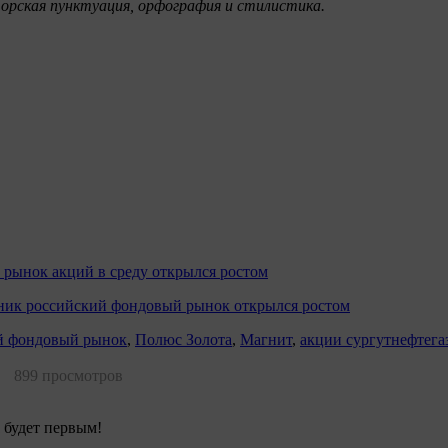
торская пунктуация, орфография и стилистика.
 рынок акций в среду открылся ростом
ник российский фондовый рынок открылся ростом
й фондовый рынок
,
Полюс Золота
,
Магнит
,
акции сургутнефтега
899 просмотров
 будет первым!