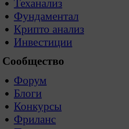
Теханализ
Фундаментал
Крипто анализ
Инвестиции
Сообщество
Форум
Блоги
Конкурсы
Фриланс