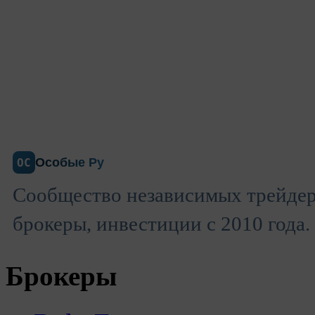
Особые Ру
ОС
Сообщество независимых трейдер
брокеры, инвестиции с 2010 года.
Брокеры