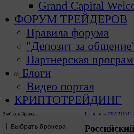
Grand Capital Wel
ФОРУМ ТРЕЙДЕРОВ
Правила форума
"Депозит за общение
Партнерская програ
Блоги
Видео портал
КРИПТОТРЕЙДИНГ
Выбрать Брокера
Главная
→
ГЛАВНАЯ
Выбрать брокера
Российский