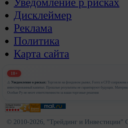
Уведомление р рисках
Дисклеймер
Реклама
Политика
Карта сайта
18+
⚠️
Уведомление о рисках:
Торговля на фондовом рынке, Forex и CFD сопряжена с 
инвестированный капитал. Прошлые результаты не гарантируют будущих. Материа
Особые Ру не несет ответственности за ваши торговые решения
© 2010-2026, "Трейдинг и Инвестиции" 