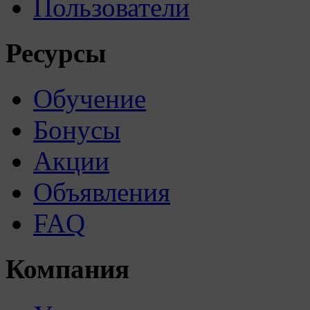
Пользователи
Ресурсы
Обучение
Бонусы
Акции
Объявления
FAQ
Компания