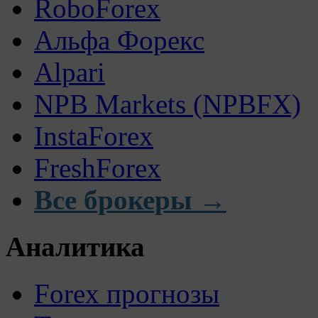
RoboForex
Альфа Форекс
Alpari
NPB Markets (NPBFX)
InstaForex
FreshForex
Все брокеры →
Аналитика
Forex прогнозы