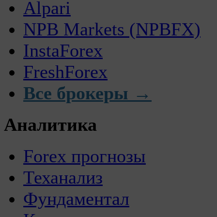
Alpari
NPB Markets (NPBFX)
InstaForex
FreshForex
Все брокеры →
Аналитика
Forex прогнозы
Теханализ
Фундаментал