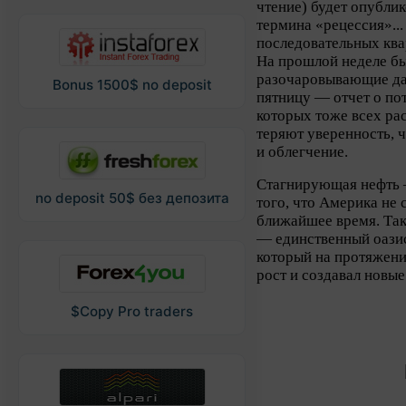
чтение) будет опубли
термина «рецессия»...
последовательных ква
На прошлой неделе б
разочаровывающие да
Bonus 1500$ no deposit
пятницу — отчет о по
которых тоже всех ра
теряют уверенность, ч
и облегчение.
Стагнирующая нефть —
no deposit 50$ без депозита
того, что Америка не
ближайшее время. Так
— единственный оазис
который на протяжени
рост и создавал новы
$Copy Pro traders