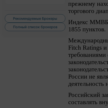
прежнему нахо
торгового диап
Рекомендуемые Брокеры
Индекс ММВБ п
Полный список брокеров
1855 пунктов.
Международные
Fitch Ratings 
требованиями 
законодательс
законодательс
России не явл
деятельность 
Российский за
составлять вн