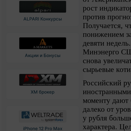
рост индикатор
против прогно
ALPARI Конкурсы
Получается, ч
понижением з
девяти недель
Минэнерго США
Акции и Бонусы
снова увелича
сырьевые коти
Российский ру
иностранными
XM брокер
моменту дают 
далеко от уро
у рубля больше
характера. Це
iPhone 12 Pro Max