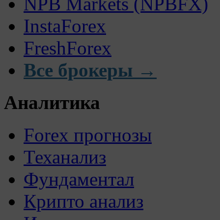
NPB Markets (NPBFX)
InstaForex
FreshForex
Все брокеры →
Аналитика
Forex прогнозы
Теханализ
Фундаментал
Крипто анализ