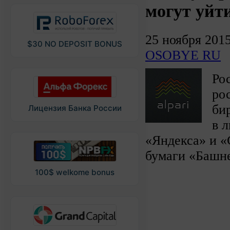
могут уйт
25 ноября 201
$30 NO DEPOSIT BONUS
OSOBYE RU
Ро
ро
би
Лицензия Банка России
в 
«Яндекса» и «
бумаги «Башн
100$ welkome bonus