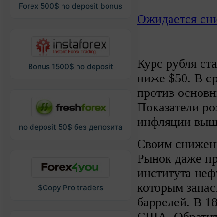
Forex 500$ no deposit bonus
Ожидается сни
Курс рубля ст
Bonus 1500$ no deposit
ниже $50. В с
против основн
Показатели ро
инфляции выш
no deposit 50$ без депозита
Своим снижени
Рынок даже пр
института неф
которым запас
$Copy Pro traders
баррелей. В 1
США. Обратите