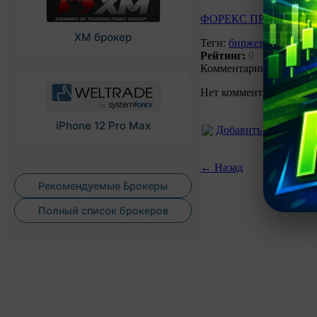
ФОРЕКС ПРОГНОЗ
XM брокер
Теги:
биржевой курс ев
Рейтинг:
0
Голосов:
0
Комментарии (0)
Нет комментариев. Ваш
iPhone 12 Pro Max
Добавить коммента
← Назад
Рекомендуемые Брокеры
Полный список брокеров