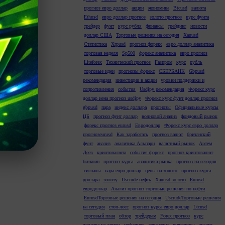
прогноз евро доллар
акции
экономика
Btcusd
валюта
Ethusd
евро доллар прогноз
золото прогноз
курс фунта
трейдер
фунт
курс рубля
финансы
трейдинг
новости
доллар США
Торговые решения на сегодня
Xauusd
Статистика
Xrpusd
прогноз форекс
евро доллар аналитика
торговая неделя
Sp500
форекс аналитика
евро прогноз
Liteforex
Технический прогноз
Газпром
курс
рубль
торговые идеи
прогнозы форекс
СБЕРБАНК
Gbpusd
рекомендация
инвестиции в акции
уровни поддержки и
сопротивления
события
Usdjpy рекомендация
Форекс курс
доллар иена прогноз usdjpy
Форекс курс фунт доллар прогноз
gbpusd
пара
индекс доллара
прогнозы
Официальные курсы
ЦБ
прогноз фунт доллар
волновой анализ
фондовый рынок
форекс прогноз eurusd
Евродоллар
Форекс курс евро доллар
прогнозeurusd
Как заработать
прогноз валют
британский
фунт
анализ
аналитика Альпари
валютный рынок
Артем
Деев
криптовалюта
события форекс
прогноз криптовалют
биткоин
прогноз курса
аналитика рынка
прогноз на сегодня
сигналы
пара евро доллар
цены на золото
прогноз курса
доллара
золоту
Uscrude нефть
Xauusd золото
Eurusd
евродоллар
Анализ прогноз торговые решения по нефти
EurusdТорговые решения на сегодня
UscrudeТорговые решения
на сегодня
стоп-лосс
прогноз курса евро доллар
Ltcusd
торговый план
обзор
трейдерам
Forex прогноз
курс
доллара на завтра
инфляция
теханализ
инвесторы
анализ