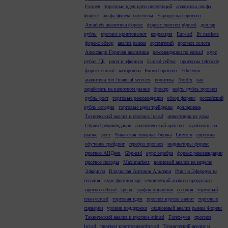
Fxopen
торговые идеи идеи инвестиций
аналитика альфа
форекс
альфа форекс прогнозы
Евродоллар прогноз
Amarkets аналитика форекс
форекс прогноз gbpusd
доллар
рубль
прогноз криптовалют
коррекция
Eur-usd
Ifc markets
форекс обзор
анализ рынка
артемгелий
прогноз золота
Александр Горячев аналитика
рекомендации по eurusd
курс
рубля ЦБ
рипл и эфириум
Eurusd сейчас
прогнозы teletrade
форекс eurusd
котировки
Eurusd прогноз
Ethereum
аналитика fort financial services
политика
Nordfx
как
заработать на валютном рынке
брокер
нефть рубль прогноз
рубль рост
торговые рекомендации
обзор форекс
российский
рубль сегодня
торговые идеи трейдерам
доллариена
Технический анализ и прогноз ltcusd
инвестиции из дома
Gbpusd рекомендации
аналитический прогноз
заработать на
рынке
рост
Чикагская товарная биржа
Litecoin
еврозона
обучение трейдинг
серебро прогноз
индикаторы форекс
прогноз АНДеев
Gbp-usd
курс серебра
форекс рекомендации
прогноз погоды
Maximarkets
волновой анализ на неделю
Эфириум
Владислав Антонов Альпари
Рипл и Эфириум на
сегодня
курс фунтдоллар
технический анализ евродоллар
прогноз ethusd
тренд
график опционов
сегодня
торговый
план eurusd
торговая идея
прогноз курсов валют
торговые
сценарии
уровни поддержки
опционный анализ рынка Форекс
Технический анализ и прогноз ethusd
Forex4you
прогноз
ltcusd
прогноз криптовалютbtcusd
Технический анализ и