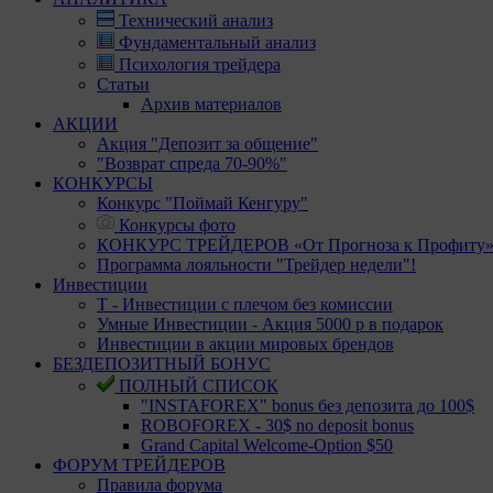
Технический анализ
Фундаментальный анализ
Психология трейдера
Статьи
Архив материалов
АКЦИИ
Акция "Депозит за общение"
"Возврат спреда 70-90%"
КОНКУРСЫ
Конкурс "Поймай Кенгуру"
Конкурсы фото
КОНКУРС ТРЕЙДЕРОВ «От Прогноза к Профиту
Программа лояльности "Трейдер недели"!
Инвестиции
Т - Инвестиции с плечом без комиссии
Умные Инвестиции - Акция 5000 р в подарок
Инвестиции в акции мировых брендов
БЕЗДЕПОЗИТНЫЙ БОНУС
ПОЛНЫЙ СПИСОК
"INSTAFOREX" bonus без депозита до 100$
ROBOFOREX - 30$ no deposit bonus
Grand Capital Welcome-Option $50
ФОРУМ ТРЕЙДЕРОВ
Правила форума