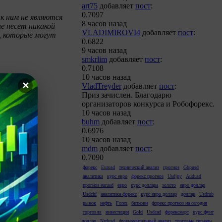
art75
добавляет
пост
:
0.7097
к ним не являются
8 часов назад
не несет никакой
VLADIMIROVI4
добавляет
пост
:
, которые могут
0.6822
9 часов назад
smkrlim
добавляет
пост
:
0.7108
10 часов назад
✕
VladTreyder
добавляет
пост
:
Приз зачислен. Благодарю
организаторов конкурса и Робофорекс.
10 часов назад
buhm
добавляет
пост
:
0.6976
10 часов назад
mdm
добавляет
пост
:
0.7090
форекс
Eurusd
технический анализ
прогноз
Gbpusd
аналитика
курс евро
форекс прогноз
Usdjpy
Audusd
прогноз eurusd
евро
курс доллара
золото
евро доллар
Usdchf
аналитика форекс
курс евро доллар
доллар
Usdrub
рынок
нефть
Forex
биткоин
форекс прогноз на сегодня
торговля
инвестиции
Gold
Usdcad
форексмарт
курс фунт
доллар
Nzdusd
фундаментальный анализ
торговые сигналы