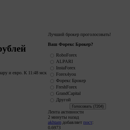
Лучший брокер проголосовать!
Ваш Форекс Брокер?
рублей
RoboForex
ALPARI
InstaForex
ру и евро. К 11:48 мск
Forex4you
Форекс Брокер
FreshForex
GrandCapital
Другой
Лента активности
2 минуты назад
akhtam
добавляет
пост
:
0.6973