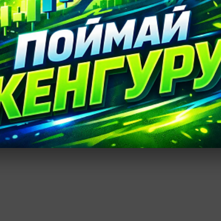
→
Биржевой курс доллара опустился к 62 рублям
ро
,
биржевой курс доллара
1024 просмотра
 будет первым!
рий
RSS-лента комментариев