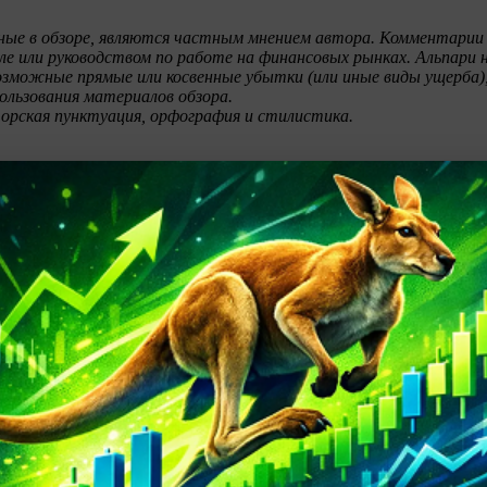
ные в обзоре, являются частным мнением автора. Комментарии 
ле или руководством по работе на финансовых рынках. Альпари 
зможные прямые или косвенные убытки (или иные виды ущерба)
пользования материалов обзора.
торская пунктуация, орфография и стилистика.
рс доллара снизился до 65,51 руб.
рс евро поднялся до 75,50 рублей
урс евро упал ниже 74 рублей