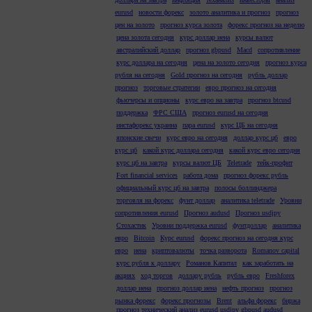
eurusd
новости форекс
золото аналитика и прогноз
прогноз
цен на золото
прогноз курса золота
форекс прогноз на неделю
цена золота сегодня
курс доллар иена
курсы валют
австралийский доллар
прогноз gbpusd
Macd
сопротивление
курс доллара на сегодня
цена на золото сегодня
прогноз курса
рубля на сегодня
Gold прогноз на сегодня
рубль доллар
прогноз
торговые стратегии
евро прогноз на сегодня
фьючерсы и опционы
курс евро на завтра
прогноз btcusd
поддержка
ФРС США
прогноз eurusd на сегодня
инстафорекс украина
пара eurusd
курс ЦБ на сегодня
японские свечи
курс евро на сегодня
доллар курс цб
евро
курс цб
какой курс доллара сегодня
какой курс евро сегодня
курс цб на завтра
курсы валют ЦБ
Teletrade
тейк-профит
Fort financial services
работа дома
прогноз форекс рубль
официальный курс цб на завтра
полосы боллинджера
торговля на форекс
фунт доллар
аналитика teletrade
Уровни
сопротивления eurusd
Прогноз audusd
Прогноз usdjpy
Стохастик
Уровни поддержка eurusd
фунтдоллар
аналитика
евро
Bitcoin
Курс eurusd
форекс прогноз на сегодня курс
евро
иена
криптовалюты
точка разворота
Romanov capital
курс рубля к доллару
Романов Капитал
как заработать на
акциях
ход торгов
доллару рубль
рубль евро
Freshforex
доллар иена
прогноз доллар иена
нефть прогноз
прогноз
рынка форекс
форекс прогнозы
Brent
альфа форекс
биржа
прогноз технический анализ eurusd usdjpy gbpusd audusd