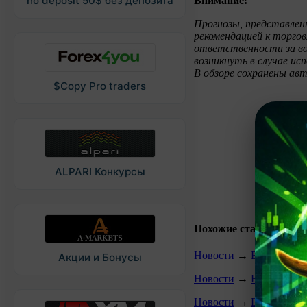
no deposit 50$ без депозита
Внимание!
Прогнозы, представлен
рекомендацией к торгов
ответственности за во
возникнуть в случае ис
В обзоре сохранены ав
$Copy Pro traders
ALPARI Конкурсы
Похожие статьи:
Новости
→
Биржевой ку
Акции и Бонусы
Новости
→
Биржевой ку
Новости
→
Биржевой к