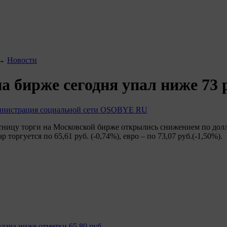
→
Новости
на бирже сегодня упал ниже 73 
нистрация социальной сети OSOBYE RU
тницу торги на Московской бирже открылись снижением по долла
р торгуется по 65,61 руб. (-0,74%), евро – по 73,07 руб.(-1,50%).
лара ниже отметки 65,80 руб.