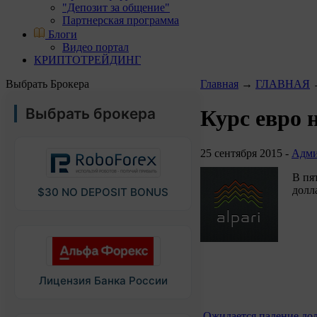
"Депозит за общение"
Партнерская программа
Блоги
Видео портал
КРИПТОТРЕЙДИНГ
Выбрать Брокера
Главная
→
ГЛАВНАЯ
Выбрать брокера
Курс евро 
25 сентября 2015 -
Адми
В пя
долла
$30 NO DEPOSIT BONUS
Лицензия Банка России
Ожидается падение дол