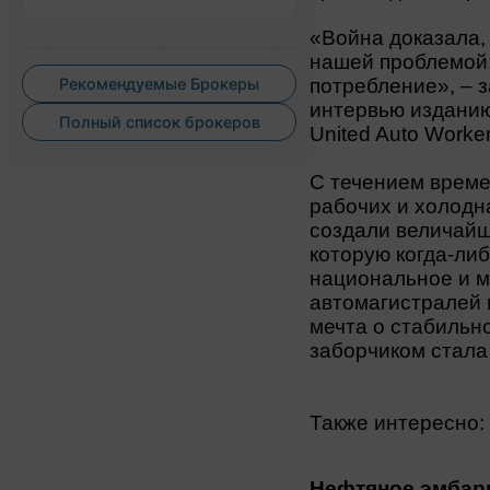
«Война доказала,
нашей проблемой;
потребление», – з
Рекомендуемые Брокеры
интервью изданию
Полный список брокеров
United Auto Worke
С течением време
рабочих и холодн
создали величайш
которую когда-ли
национальное и м
автомагистралей 
мечта о стабильн
заборчиком стала
Также интересно:
Нефтяное эмбарг