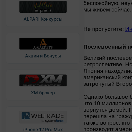
беспокойную, неу
мы живем сейчас
ALPARI Конкурсы
Не пропустите:
Ин
Послевоенный п
Акции и Бонусы
Великий послевое
ретроспективе. Но
Япония находились
американский кон
затронутый Второ
XM брокер
Однако большое б
что 10 миллионов 
вернутся домой. П
перешла на гражд
также вопрос, кто
производят амери
iPhone 12 Pro Max