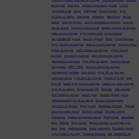
на сегодня
стоп-лосс
прогноз курса евро доллар
Ltcusd
торговый план
обзор
трейдерам
Forex прогноз
курс
доллара на завтра
инфляция
теханализ
инвесторы
анализ
eurusd
новости форекс
золото аналитика и прогноз
прогноз
цен на золото
прогноз курса золота
форекс прогноз на неделю
цена золота сегодня
курс доллар иена
курсы валют
австралийский доллар
прогноз gbpusd
Macd
сопротивление
курс доллара на сегодня
цена на золото сегодня
прогноз курса
рубля на сегодня
Gold прогноз на сегодня
рубль доллар
прогноз
торговые стратегии
евро прогноз на сегодня
фьючерсы и опционы
курс евро на завтра
прогноз btcusd
поддержка
ФРС США
прогноз eurusd на сегодня
инстафорекс украина
пара eurusd
курс ЦБ на сегодня
японские свечи
курс евро на сегодня
доллар курс цб
евро
курс цб
какой курс доллара сегодня
какой курс евро сегодня
курс цб на завтра
курсы валют ЦБ
Teletrade
тейк-профит
Fort financial services
работа дома
прогноз форекс рубль
официальный курс цб на завтра
полосы боллинджера
торговля на форекс
фунт доллар
аналитика teletrade
Уровни
сопротивления eurusd
Прогноз audusd
Прогноз usdjpy
Стохастик
Уровни поддержка eurusd
фунтдоллар
аналитика
евро
Bitcoin
Курс eurusd
форекс прогноз на сегодня курс
евро
иена
криптовалюты
точка разворота
Romanov capital
курс рубля к доллару
Романов Капитал
как заработать на