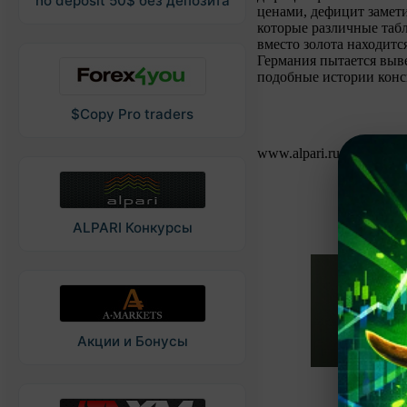
no deposit 50$ без депозита
ценами, дефицит замет
которые различные таб
вместо золота находитс
Германия пытается выве
подобные истории конс
$Copy Pro traders
www.alpari.ru, «
Золото 
ALPARI Конкурсы
Акции и Бонусы