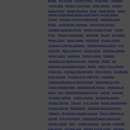
акциях
ход торгов
доллару рубль
рубль евро
Freshforex
доллар иена
прогноз доллар иена
нефть прогноз
прогноз
рынка форекс
форекс прогнозы
Brent
альфа форекс
биржа
прогноз технический анализ eurusd usdjpy gbpusd audusd
Fxopen
торговые идеи идеи инвестиций
аналитика альфа
форекс
альфа форекс прогнозы
Евродоллар прогноз
Amarkets аналитика форекс
форекс прогноз gbpusd
доллар
рубль
прогноз криптовалют
коррекция
Eur-usd
Ifc markets
форекс обзор
анализ рынка
артемгелий
прогноз золота
Александр Горячев аналитика
рекомендации по eurusd
курс
рубля ЦБ
рипл и эфириум
Eurusd сейчас
прогнозы teletrade
форекс eurusd
котировки
Eurusd прогноз
Ethereum
аналитика fort financial services
политика
Nordfx
как
заработать на валютном рынке
брокер
нефть рубль прогноз
рубль рост
торговые рекомендации
обзор форекс
российский
рубль сегодня
торговые идеи трейдерам
доллариена
Технический анализ и прогноз ltcusd
инвестиции из дома
Gbpusd рекомендации
аналитический прогноз
заработать на
рынке
рост
Чикагская товарная биржа
Litecoin
еврозона
обучение трейдинг
серебро прогноз
индикаторы форекс
прогноз АНДеев
Gbp-usd
курс серебра
форекс рекомендации
прогноз погоды
Maximarkets
волновой анализ на неделю
Эфириум
Владислав Антонов Альпари
Рипл и Эфириум на
сегодня
курс фунтдоллар
технический анализ евродоллар
прогноз ethusd
тренд
график опционов
сегодня
торговый
план eurusd
торговая идея
прогноз курсов валют
торговые