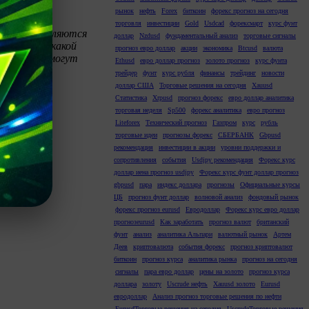
рынок
нефть
Forex
биткоин
форекс прогноз на сегодня
торговля
инвестиции
Gold
Usdcad
форексмарт
курс фунт
к ним не являются
доллар
Nzdusd
фундаментальный анализ
торговые сигналы
не несет никакой
прогноз евро доллар
акции
экономика
Btcusd
валюта
, которые могут
Ethusd
евро доллар прогноз
золото прогноз
курс фунта
трейдер
фунт
курс рубля
финансы
трейдинг
новости
доллар США
Торговые решения на сегодня
Xauusd
Статистика
Xrpusd
прогноз форекс
евро доллар аналитика
торговая неделя
Sp500
форекс аналитика
евро прогноз
Liteforex
Технический прогноз
Газпром
курс
рубль
торговые идеи
прогнозы форекс
СБЕРБАНК
Gbpusd
рекомендация
инвестиции в акции
уровни поддержки и
сопротивления
события
Usdjpy рекомендация
Форекс курс
доллар иена прогноз usdjpy
Форекс курс фунт доллар прогноз
gbpusd
пара
индекс доллара
прогнозы
Официальные курсы
ЦБ
прогноз фунт доллар
волновой анализ
фондовый рынок
форекс прогноз eurusd
Евродоллар
Форекс курс евро доллар
прогнозeurusd
Как заработать
прогноз валют
британский
фунт
анализ
аналитика Альпари
валютный рынок
Артем
Деев
криптовалюта
события форекс
прогноз криптовалют
биткоин
прогноз курса
аналитика рынка
прогноз на сегодня
сигналы
пара евро доллар
цены на золото
прогноз курса
доллара
золоту
Uscrude нефть
Xauusd золото
Eurusd
евродоллар
Анализ прогноз торговые решения по нефти
EurusdТорговые решения на сегодня
UscrudeТорговые решения