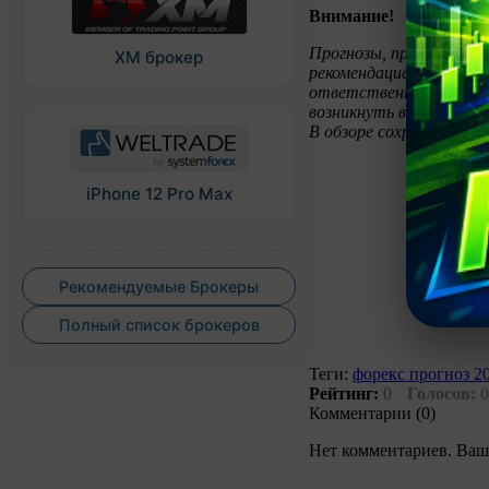
Внимание!
Прогнозы, представлен
XM брокер
рекомендацией к торгов
ответственности за во
возникнуть в случае ис
В обзоре сохранены ав
iPhone 12 Pro Max
Рекомендуемые Брокеры
Полный список брокеров
Теги:
форекс прогноз 2
Рейтинг:
0
Голосов:
0
Комментарии (0)
Нет комментариев. Ваш