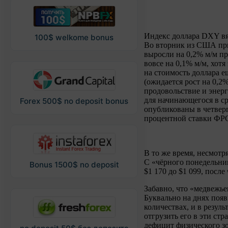
Индекс доллара DXY вял
100$ welkome bonus
Во вторник из США при
выросли на 0,2% м/м пр
вовсе на 0,1% м/м, хот
на стоимость доллара е
(ожидается рост на 0,2
продовольствие и энерг
для начинающегося в ср
Forex 500$ no deposit bonus
опубликованы в четверг
процентной ставки ФРС,
В то же время, несмотр
С «чёрного понедельник
Bonus 1500$ no deposit
$1 170 до $1 099, после
Забавно, что «медвежь
Буквально на днях поя
количествах, и в резул
отгрузить его в эти ст
дефицит физического зо