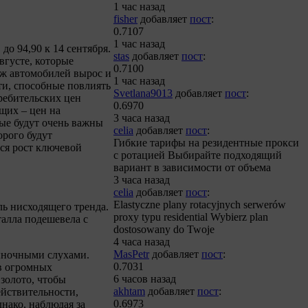
1 час назад
fisher
добавляет
пост
:
0.7107
1 час назад
до 94,90 к 14 сентября.
stas
добавляет
пост
:
густе, которые
0.7100
аж автомобилей вырос и
1 час назад
ти, способные повлиять
Svetlana9013
добавляет
пост
:
ребительских цен
0.6970
ющих – цен на
3 часа назад
ные будут очень важны
celia
добавляет
пост
:
орого будут
Гибкие тарифы на резидентные прокси
тся рост ключевой
с ротацией Выбирайте подходящий
вариант в зависимости от объема
3 часа назад
celia
добавляет
пост
:
Elastyczne plany rotacyjnych serwerów
ль нисходящего тренда.
proxy typu residential Wybierz plan
талла подешевела с
dostosowany do Twoje
4 часа назад
MasPetr
добавляет
пост
:
ыночными слухами.
0.7031
 в огромных
6 часов назад
 золото, чтобы
akhtam
добавляет
пост
:
ействительности,
0.6973
нако, наблюдая за