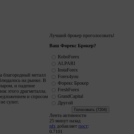
Лучший брокер проголосовать!
Ваш Форекс Брокер?
RoboForex
ALPARI
InstaForex
на благородный металл
Forex4you
блюдалось на рынке. В
Форекс Брокер
ларом, и падение
FreshForex
ок этого драгметалла.
GrandCapital
предложением и спросом
не сулит.
Другой
Лента активности
25 минут назад
nfx
добавляет
пост
:
0.7101