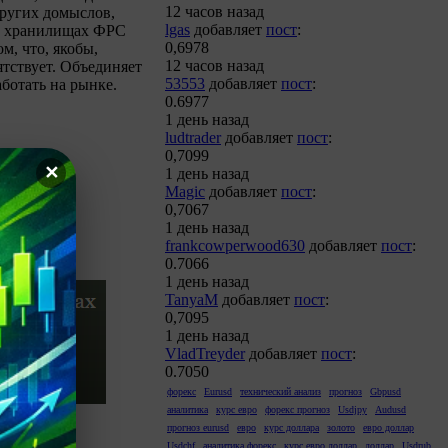
12 часов назад
других домыслов,
lgas
добавляет
пост
:
 в хранилищах ФРС
0,6978
м, что, якобы,
12 часов назад
ятствует. Объединяет
53553
добавляет
пост
:
ботать на рынке.
0.6977
1 день назад
ludtrader
добавляет
пост
:
0,7099
✕
1 день назад
Magic
добавляет
пост
:
0,7067
1 день назад
frankcowperwood630
добавляет
пост
:
0.7066
1 день назад
TanyaM
добавляет
пост
:
0,7095
1 день назад
VladTreyder
добавляет
пост
:
0.7050
форекс
Eurusd
технический анализ
прогноз
Gbpusd
аналитика
курс евро
форекс прогноз
Usdjpy
Audusd
прогноз eurusd
евро
курс доллара
золото
евро доллар
Usdchf
аналитика форекс
курс евро доллар
доллар
Usdrub