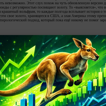
ить невозможно. Этот слух похож на чуть обновленную версию 
лоиды с регулярностью посвящают золоту. То «выясняется», что
я крашеный вольфрам, то каждые полгода всплывает история о то
зти свое золото, хранящееся в США, а злая Америка этому преп
пирологический подход, который пока ещё никому не помог зара
дешевеет перед заседанием ФРС
»