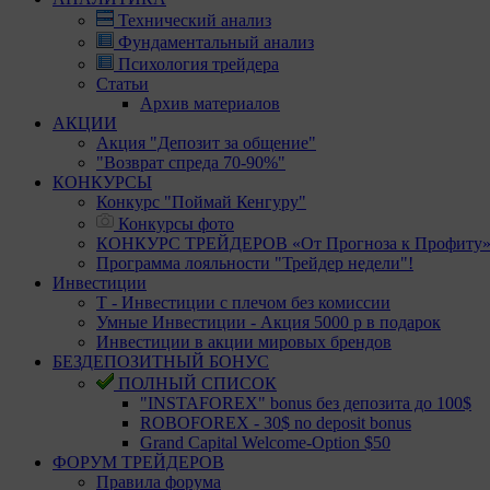
Технический анализ
Фундаментальный анализ
Психология трейдера
Статьи
Архив материалов
АКЦИИ
Акция "Депозит за общение"
"Возврат спреда 70-90%"
КОНКУРСЫ
Конкурс "Поймай Кенгуру"
Конкурсы фото
КОНКУРС ТРЕЙДЕРОВ «От Прогноза к Профиту
Программа лояльности "Трейдер недели"!
Инвестиции
Т - Инвестиции с плечом без комиссии
Умные Инвестиции - Акция 5000 р в подарок
Инвестиции в акции мировых брендов
БЕЗДЕПОЗИТНЫЙ БОНУС
ПОЛНЫЙ СПИСОК
"INSTAFOREX" bonus без депозита до 100$
ROBOFOREX - 30$ no deposit bonus
Grand Capital Welcome-Option $50
ФОРУМ ТРЕЙДЕРОВ
Правила форума