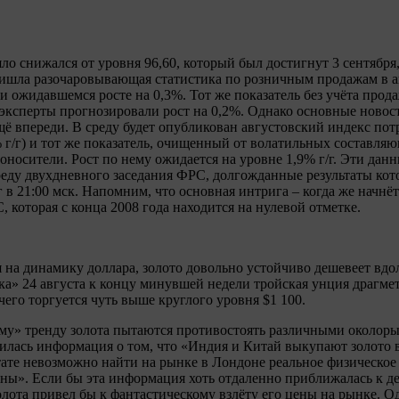
о снижался от уровня 96,60, который был достигнут 3 сентября, 
шла разочаровывающая статистика по розничным продажам в ав
и ожидавшемся росте на 0,3%. Тот же показатель без учёта прод
я эксперты прогнозировали рост на 0,2%. Однако основные новос
щё впереди. В среду будет опубликован августовский индекс пот
% г/г) и тот же показатель, очищенный от волатильных составля
оносители. Рост по нему ожидается на уровне 1,9% г/г. Эти дан
еду двухдневного заседания ФРС, долгожданные результаты кот
 в 21:00 мск. Напомним, что основная интрига – когда же начнё
 которая с конца 2008 года находится на нулевой отметке.
я на динамику доллара, золото довольно устойчиво дешевеет вдо
а» 24 августа к концу минувшей недели тройская унция драгме
 чего торгуется чуть выше круглого уровня $1 100.
ему» тренду золота пытаются противостоять различными околор
вилась информация о том, что «Индия и Китай выкупают золото
ьтате невозможно найти на рынке в Лондоне реальное физическое
раны». Если бы эта информация хоть отдаленно приближалась к д
лота привел бы к фантастическому взлёту его цены на рынке. Од