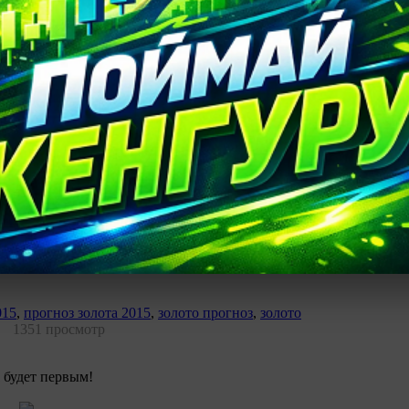
ные в обзоре, являются частным мнением автора. Комментарии 
ле или руководством по работе на финансовых рынках. Альпари 
зможные прямые или косвенные убытки (или иные виды ущерба)
пользования материалов обзора.
торская пунктуация, орфография и стилистика.
015
,
прогноз золота 2015
,
золото прогноз
,
золото
1351 просмотр
 будет первым!