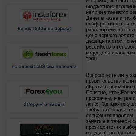
В период высоких ц
бюджетного профиц
наличие теневого се
Денег в казне и так 
неэффективности го
Bonus 1500$ no deposit
разговорами в польз
цене черного золота
дефицита стоит оче
российского теневог
млрд, для сравнени
трлн.
no deposit 50$ без депозита
Вопрос: есть ли у э
правительства полит
обратить внимание 
Понятно, что «Росн
прозрачны, контрол
легко. Однако текущ
$Copy Pro traders
требует от правител
серьезных проблем. 
занятые в теневом с
президентских выбор
государство однозна