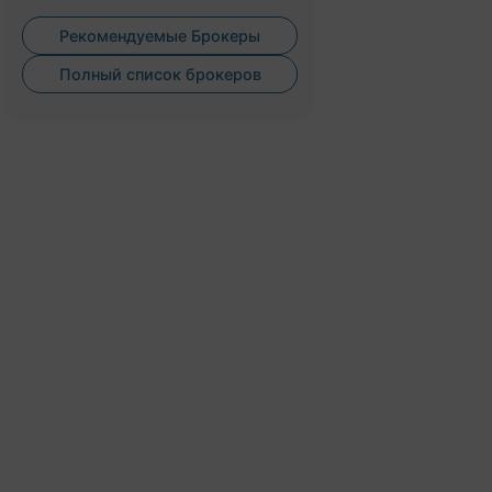
Рекомендуемые Брокеры
Полный список брокеров