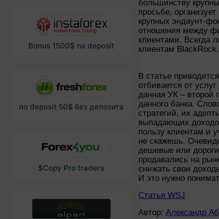
большинству крупны
просьбе, организуе
крупных эндаунт-фо
отношения между фи
клиентами. Всегда л
Bonus 1500$ no deposit
клиентам BlackRock.
В статье приводится
отбивается от услуг 
данная УК – второй 
данного банка. Слов
no deposit 50$ без депозита
стратегий, их адепт
выпадающих доходов
пользу клиентам и у
не скажешь. Очевидн
дешевые или дороги
продавались на рынк
$Copy Pro traders
снижать свои доход
И это нужно понима
Статья WSJ
Автор:
Александр А