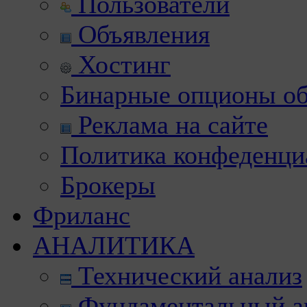
Пользователи
Объявления
Хостинг
Бинарные опционы об
Реклама на сайте
Политика конфеденци
Брокеры
Фриланс
АНАЛИТИКА
Технический анализ
Фундаментальный а