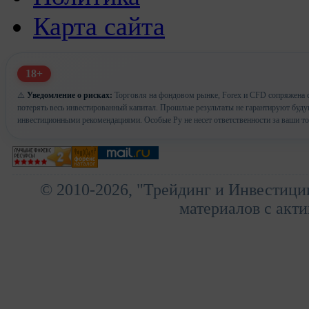
Карта сайта
18+
⚠️
Уведомление о рисках:
Торговля на фондовом рынке, Forex и CFD сопряжена с
потерять весь инвестированный капитал. Прошлые результаты не гарантируют буд
инвестиционными рекомендациями. Особые Ру не несет ответственности за ваши т
© 2010-2026, "Трейдинг и Инвестици
материалов с акти