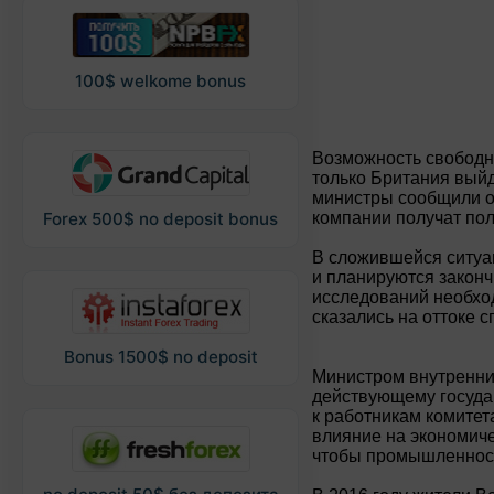
100$ welkome bonus
Возможность свободно
только Британия выйд
министры сообщили о 
компании получат по
Forex 500$ no deposit bonus
В сложившейся ситуац
и планируются законч
исследований необход
сказались на оттоке 
Bonus 1500$ no deposit
Министром внутренни
действующему госуда
к работникам комитет
влияние на экономиче
чтобы промышленност