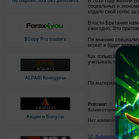
no deposit 50$ без депозита
В 2016 году жители В
социальных и экономи
отдало свой голос за
Власти Британии наме
ежегодно. Это притом
$Copy Pro traders
По мнению специалист
может и будет держат
Как только Британия в
учитывать требования
ALPARI Конкурсы
По материалам WeL
Рейтинг:
0
Голосов:
0
Комментарии (0)
Акции и Бонусы
Нет комментариев. Ваш
Добавить коммента