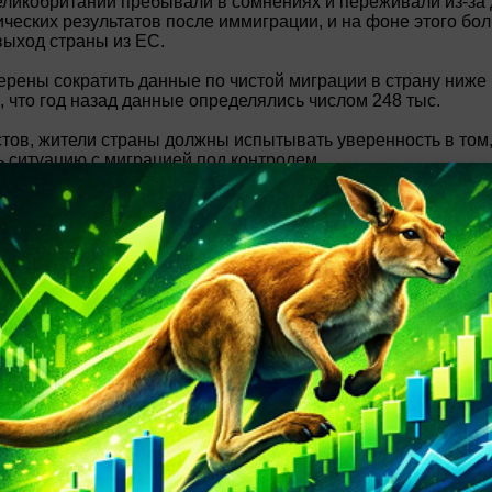
еликобритании пребывали в сомнениях и переживали из-за
ческих результатов после иммиграции, и на фоне этого бо
 выход страны из ЕС.
рены сократить данные по чистой миграции в страну ниже 
, что год назад данные определялись числом 248 тыс.
ов, жители страны должны испытывать уверенность в том,
ь ситуацию с миграцией под контролем.
ыйдет из блока, власти будут работать по новой схеме, кот
 компаний, организаций и жителей.
TRADE
696 просмотров
 будет первым!
рий
RSS-лента комментариев