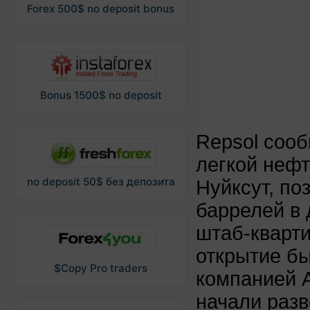
Forex 500$ no deposit bonus
Bonus 1500$ no deposit
Repsol соо
легкой нефт
no deposit 50$ без депозита
Нуйксут, по
баррелей в 
штаб-кварти
открытие бы
$Copy Pro traders
компанией A
начали разв