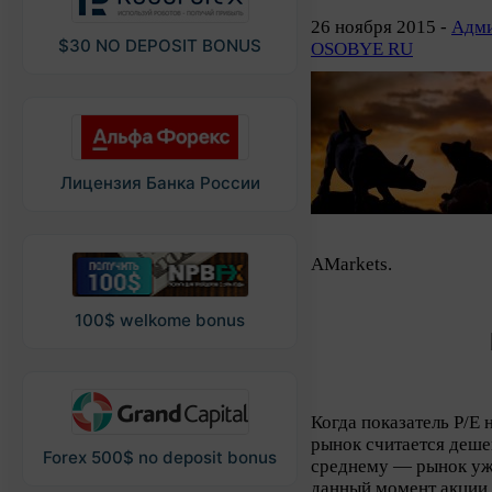
26 ноября 2015 -
Адми
$30 NO DEPOSIT BONUS
OSOBYE RU
Лицензия Банка России
AMarkets.
100$ welkome bonus
Когда показатель P/E
рынок считается деше
Forex 500$ no deposit bonus
среднему — рынок уж
данный момент акции я