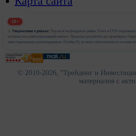
Карта сайта
18+
⚠️
Уведомление о рисках:
Торговля на фондовом рынке, Forex и CFD сопряжена с
потерять весь инвестированный капитал. Прошлые результаты не гарантируют буд
инвестиционными рекомендациями. Особые Ру не несет ответственности за ваши т
© 2010-2026, "Трейдинг и Инвестици
материалов с акти