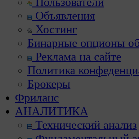
Пользователи
Объявления
Хостинг
Бинарные опционы об
Реклама на сайте
Политика конфеденци
Брокеры
Фриланс
АНАЛИТИКА
Технический анализ
Фундаментальный а