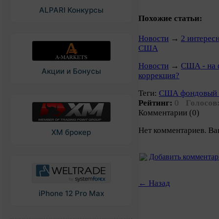
ALPARI Конкурсы
Похожие статьи:
Новости
→
2 интерес
США
Новости
→
США - на 
Акции и Бонусы
коррекция?
Теги:
США фондовый 
Рейтинг:
0
Голосов
Комментарии (0)
Нет комментариев. Ва
XM брокер
Добавить коммента
← Назад
iPhone 12 Pro Max