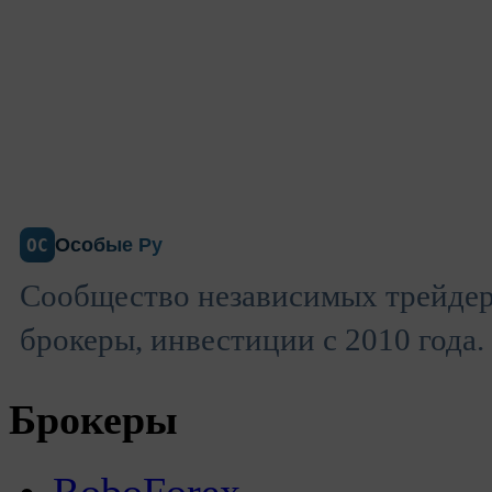
Особые Ру
ОС
Сообщество независимых трейдер
брокеры, инвестиции с 2010 года.
Брокеры
RoboForex