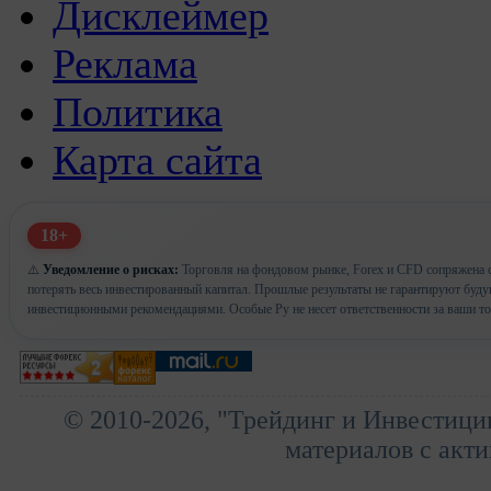
Дисклеймер
Реклама
Политика
Карта сайта
18+
⚠️
Уведомление о рисках:
Торговля на фондовом рынке, Forex и CFD сопряжена с
потерять весь инвестированный капитал. Прошлые результаты не гарантируют буд
инвестиционными рекомендациями. Особые Ру не несет ответственности за ваши т
© 2010-2026, "Трейдинг и Инвестици
материалов с акти