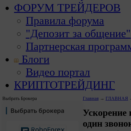
ФОРУМ ТРЕЙДЕРОВ
Правила форума
"Депозит за общение"
Партнерская програм
Блоги
Видео портал
КРИПТОТРЕЙДИНГ
Выбрать Брокера
Главная
→
ГЛАВНАЯ
Выбрать брокера
Ускорение 
один звоно