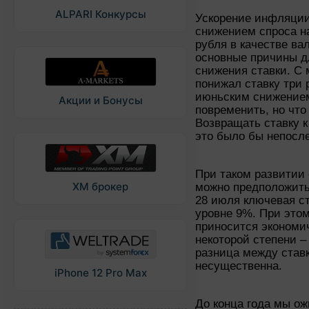
ALPARI Конкурсы
Ускорение инфляции
снижением спроса н
рубля в качестве вал
основные причины д
снижения ставки. С 
понижал ставку три 
июньским снижением
Акции и Бонусы
повременить, но что
Возвращать ставку к
это было бы непосл
При таком развитии
XM брокер
можно предположить
28 июля ключевая ст
уровне 9%. При этом
приносится экономич
некоторой степени –
разница между став
несущественна.
iPhone 12 Pro Max
До конца года мы о