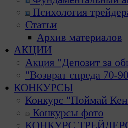
Психология трейдер
Статьи
Архив материалов
АКЦИИ
Акция "Депозит за о
"Возврат спреда 70-9
КОНКУРСЫ
Конкурс "Поймай Кен
Конкурсы фото
КОНКУРС ТРЕЙДЕРОВ