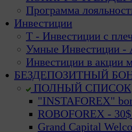
Программа лояльност
Инвестиции
Т - Инвестиции с пле
Умные Инвестиции - А
Инвестиции в акции 
БЕЗДЕПОЗИТНЫЙ БО
ПОЛНЫЙ СПИСОК
"INSTAFOREX" bonu
ROBOFOREX - 30$ n
Grand Capital Welc