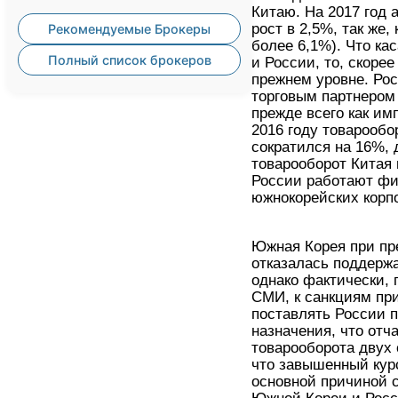
Китаю. На 2017 год 
рост в 2,5%, так же, 
Рекомендуемые Брокеры
более 6,1%). Что к
Полный список брокеров
и России, то, скорее
прежнем уровне. Ро
торговым партнером
прежде всего как им
2016 году товарооб
сократился на 16%, 
товарооборот Китая 
России работают ф
южнокорейских корпо
Южная Корея при п
отказалась поддержа
однако фактически,
СМИ, к санкциям пр
поставлять России 
назначения, что отч
товарооборота двух 
что завышенный кур
основной причиной 
Южной Кореи и Росс