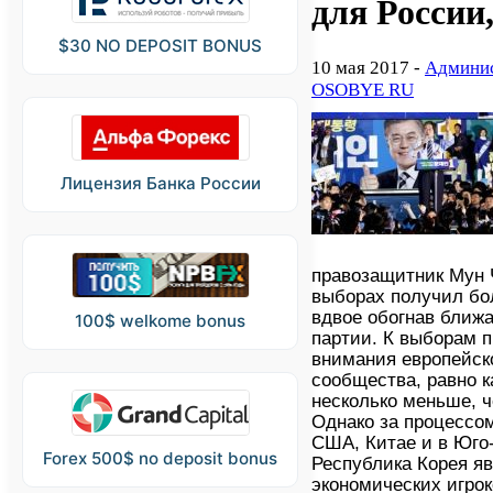
для России
$30 NO DEPOSIT BONUS
10 мая 2017 -
Админис
OSOBYE RU
Лицензия Банка России
правозащитник Мун 
выборах получил бо
вдвое обогнав ближ
100$ welkome bonus
партии. К выборам 
внимания европейско
сообщества, равно к
несколько меньше, 
Однако за процессо
США, Китае и в Юго-
Forex 500$ no deposit bonus
Республика Корея я
экономических игро