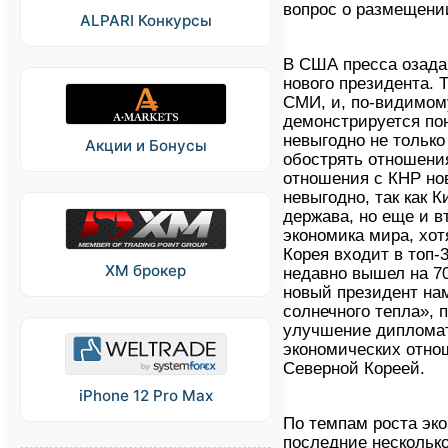
вопрос о размещени
ALPARI Конкурсы
В США пресса озад
нового президента. 
СМИ, и, по-видимом
демонстрируется по
невыгодно не только
Акции и Бонусы
обострять отношения
отношения с КНР но
невыгодно, так как К
держава, но еще и в
экономика мира, хо
Корея входит в топ-3
XM брокер
недавно вышел на 70
новый президент на
солнечного тепла», 
улучшение дипломат
экономических отно
Северной Кореей.
iPhone 12 Pro Max
По темпам роста эк
последние несколько