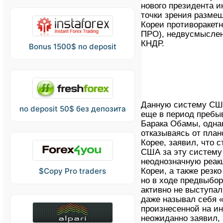
нового президента и
точки зрения разме
Кореи противоракет
ПРО), недвусмыслен
КНДР.
Bonus 1500$ no deposit
Данную систему СШ
no deposit 50$ без депозита
еще в период пребы
Барака Обамы, одна
отказываясь от пла
Корее, заявил, что 
США за эту систему
неоднозначную реак
Кореи, а также резк
$Copy Pro traders
но в ходе предвыбо
активно не выступа
даже называл себя 
произнесенной на и
неожиданно заявил,