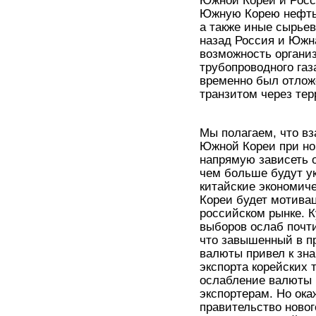
Южную Корею нефть 
а также иные сырьев
назад Россия и Южн
возможность органи
трубопроводного газ
временно был отлож
транзитом через тер
Мы полагаем, что в
Южной Кореи при но
напрямую зависеть 
чем больше будут у
китайские экономич
Кореи будет мотивац
российском рынке. К
выборов ослаб почти
что завышенный в п
валюты привел к зн
экспорта корейских т
ослабление валюты 
экспортерам. Но ок
правительство ново