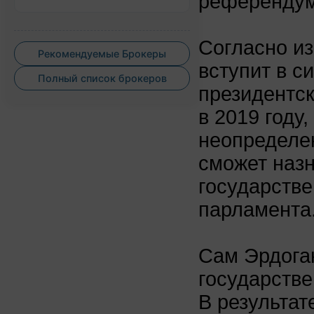
референдума
Согласно и
Рекомендуемые Брокеры
вступит в с
Полный список брокеров
президентск
в 2019 году
неопределен
сможет назн
государств
парламента
Сам Эрдога
государстве
В результат