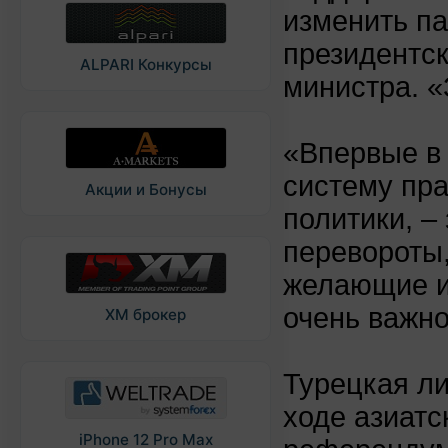
изменить п
президентск
ALPARI Конкурсы
министра. «
«Впервые в
систему пр
Акции и Бонусы
политики, –
перевороты
желающие из
очень важно
XM брокер
Турецкая ли
ходе азиатс
iPhone 12 Pro Max