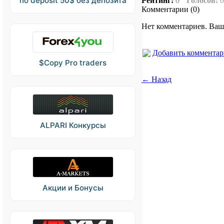
no deposit 50$ без депозита
Рейтинг:
0
Голосов:
0
Комментарии (0)
Нет комментариев. Ваш
Добавить коммента
$Copy Pro traders
← Назад
ALPARI Конкурсы
Акции и Бонусы