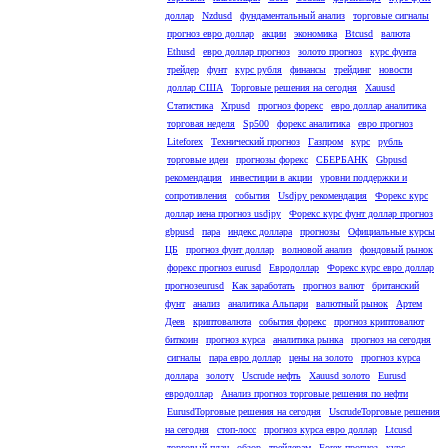
доллар
Nzdusd
фундаментальный анализ
торговые сигналы
прогноз евро доллар
акции
экономика
Btcusd
валюта
Ethusd
евро доллар прогноз
золото прогноз
курс фунта
трейдер
фунт
курс рубля
финансы
трейдинг
новости
доллар США
Торговые решения на сегодня
Xauusd
Статистика
Xrpusd
прогноз форекс
евро доллар аналитика
торговая неделя
Sp500
форекс аналитика
евро прогноз
Liteforex
Технический прогноз
Газпром
курс
рубль
торговые идеи
прогнозы форекс
СБЕРБАНК
Gbpusd
рекомендация
инвестиции в акции
уровни поддержки и
сопротивления
события
Usdjpy рекомендация
Форекс курс
доллар иена прогноз usdjpy
Форекс курс фунт доллар прогноз
gbpusd
пара
индекс доллара
прогнозы
Официальные курсы
ЦБ
прогноз фунт доллар
волновой анализ
фондовый рынок
форекс прогноз eurusd
Евродоллар
Форекс курс евро доллар
прогнозeurusd
Как заработать
прогноз валют
британский
фунт
анализ
аналитика Альпари
валютный рынок
Артем
Деев
криптовалюта
события форекс
прогноз криптовалют
биткоин
прогноз курса
аналитика рынка
прогноз на сегодня
сигналы
пара евро доллар
цены на золото
прогноз курса
доллара
золоту
Uscrude нефть
Xauusd золото
Eurusd
евродоллар
Анализ прогноз торговые решения по нефти
EurusdТорговые решения на сегодня
UscrudeТорговые решения
на сегодня
стоп-лосс
прогноз курса евро доллар
Ltcusd
торговый план
обзор
трейдерам
Forex прогноз
курс