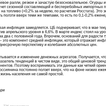
евое ралли, резкое и зачастую безосновательное. Огурцы 
 счет сезонной составляющей и бесперебойных импортных п
 на топливо (+0,2% за неделю, по расчетам Росстата). Это з
ь ползти вверх теми же темпами, то есть по 0,1-0,2% ежене
вая инфляция замедляется. ЦБ подчеркивает, что в мае тек
тив апрельского уровня в 6,6%. В марте индекс стоял на ур
а два с половиной года. Впрочем, оснований для радости ту
– это компонент средней инфляции, который отражает инфл
днесрочную перспективу и колебания абсолютных цен.
читывается и изменение денежных агрегатов. Получается, чт
казатель тенденций в чистом виде, это общий ценовой трен
нентов. Поэтому воспринимать эти данные как четкий ориен
ссиянина постоянно ползет вверх, что на фоне низких еж
жизнь населения не самой простой.
ари