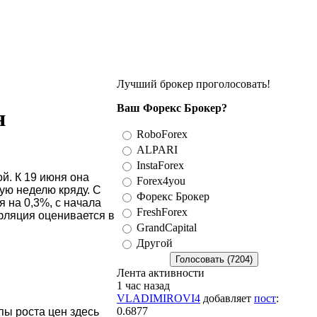
Лучший брокер проголосовать!
Ваш Форекс Брокер?
я
RoboForex
ALPARI
InstaForex
й. К 19 июня она
Forex4you
тую неделю кряду. С
Форекс Брокер
 на 0,3%, с начала
FreshForex
фляция оценивается в
GrandCapital
Другой
Лента активности
1 час назад
VLADIMIROVI4
добавляет
пост
:
0.6877
пы роста цен здесь