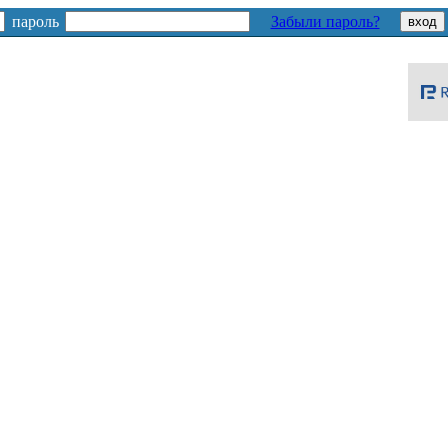
пароль
Забыли пароль?