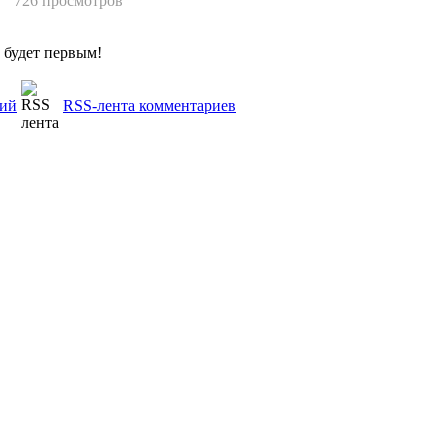
726 просмотров
 будет первым!
рий
RSS-лента комментариев