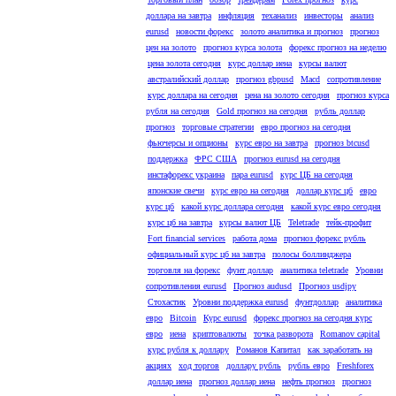
доллара на завтра
инфляция
теханализ
инвесторы
анализ
eurusd
новости форекс
золото аналитика и прогноз
прогноз
цен на золото
прогноз курса золота
форекс прогноз на неделю
цена золота сегодня
курс доллар иена
курсы валют
австралийский доллар
прогноз gbpusd
Macd
сопротивление
курс доллара на сегодня
цена на золото сегодня
прогноз курса
рубля на сегодня
Gold прогноз на сегодня
рубль доллар
прогноз
торговые стратегии
евро прогноз на сегодня
фьючерсы и опционы
курс евро на завтра
прогноз btcusd
поддержка
ФРС США
прогноз eurusd на сегодня
инстафорекс украина
пара eurusd
курс ЦБ на сегодня
японские свечи
курс евро на сегодня
доллар курс цб
евро
курс цб
какой курс доллара сегодня
какой курс евро сегодня
курс цб на завтра
курсы валют ЦБ
Teletrade
тейк-профит
Fort financial services
работа дома
прогноз форекс рубль
официальный курс цб на завтра
полосы боллинджера
торговля на форекс
фунт доллар
аналитика teletrade
Уровни
сопротивления eurusd
Прогноз audusd
Прогноз usdjpy
Стохастик
Уровни поддержка eurusd
фунтдоллар
аналитика
евро
Bitcoin
Курс eurusd
форекс прогноз на сегодня курс
евро
иена
криптовалюты
точка разворота
Romanov capital
курс рубля к доллару
Романов Капитал
как заработать на
акциях
ход торгов
доллару рубль
рубль евро
Freshforex
доллар иена
прогноз доллар иена
нефть прогноз
прогноз