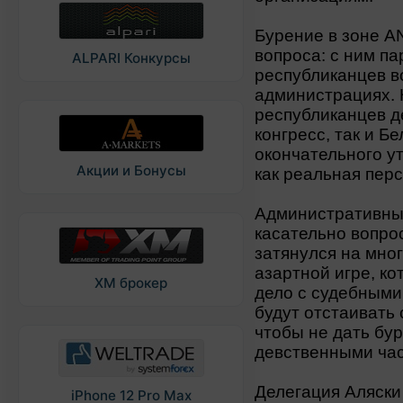
Бурение в зоне A
вопроса: с ним па
ALPARI Конкурсы
республиканцев в
администрациях. Н
республиканцев д
конгресс, так и Б
окончательного у
Акции и Бонусы
как реальная перс
Административны
касательно вопро
затянулся на мног
азартной игре, ко
XM брокер
дело с судебными 
будут отстаивать
чтобы не дать бу
девственными ча
Делегация Аляски
iPhone 12 Pro Max