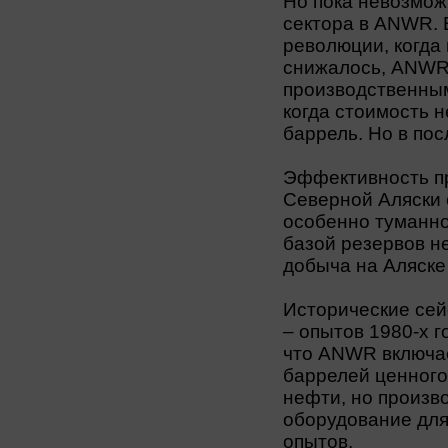
Но пока невозмож
сектора в ANWR. 
революции, когда
снижалось, ANWR
производственным
когда стоимость 
баррель. Но в пос
Эффективность п
Северной Аляски 
особенно туманно
базой резервов н
добыча на Аляске
Исторические се
– опытов 1980-х г
что ANWR включае
баррелей ценного
нефти, но произв
оборудование для
опытов.