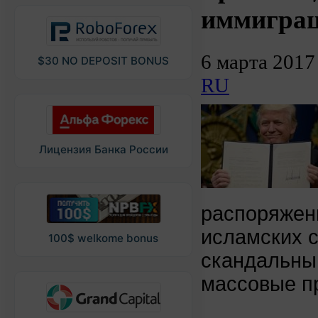
иммиграц
6 марта 2017
$30 NO DEPOSIT BONUS
RU
Лицензия Банка России
распоряжен
исламских 
100$ welkome bonus
скандальны
массовые пр