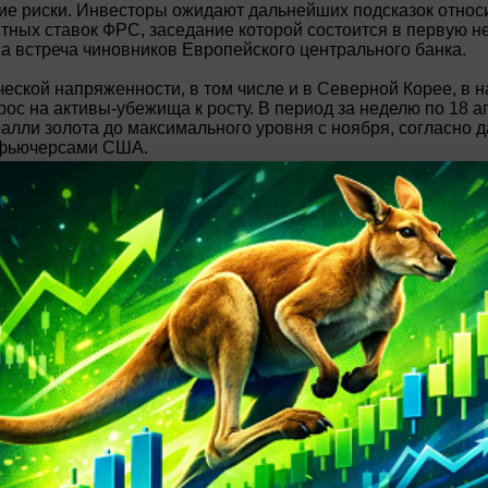
гие риски. Инвесторы ожидают дальнейших подсказок относ
ных ставок ФРС, заседание которой состоится в первую не
а встреча чиновников Европейского центрального банка.
еской напряженности, в том числе и в Северной Корее, в н
рос на активы-убежища к росту. В период за неделю по 18 
ралли золота до максимального уровня с ноября, согласно
 фьючерсами США.
металлов, цена на палладий поднялась на 0.8%; платина по
.7%.
TRADE
658 просмотров
 будет первым!