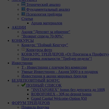
Технический анализ
Фундаментальный анализ
Психология трейдера
Статьи
Архив материалов
АКЦИИ
Акция "Депозит за общение"
"Возврат спреда 70-90%"
КОНКУРСЫ
Конкурс "Поймай Кенгуру"
Конкурсы фото
КОНКУРС ТРЕЙДЕРОВ «От Прогноза к Профиту
Программа лояльности "Трейдер недели"!
Инвестиции
Т - Инвестиции с плечом без комиссии
Умные Инвестиции - Акция 5000 р в подарок
Инвестиции в акции мировых брендов
БЕЗДЕПОЗИТНЫЙ БОНУС
ПОЛНЫЙ СПИСОК
"INSTAFOREX" bonus без депозита до 100$
ROBOFOREX - 30$ no deposit bonus
Grand Capital Welcome-Option $50
ФОРУМ ТРЕЙДЕРОВ
Правила форума