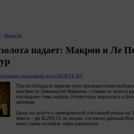
→
Новости
золота падает: Макрон и Ле П
тур
истрация социальной сети OSOBYE RU
После победы в первом туре президентских выборо
центриста Эммануэля Макрона, стоимость золота ру
последние семь недель. Инвесторы вернулись к бо
активам.
Цена на золото с немедленной поставкой упала на 1
марта – до $1265.51 за унцию, согласно данным Blo
иена также ослабла, евро укрепился.