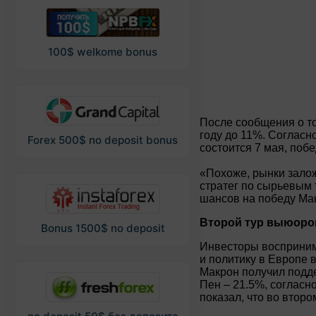
100$ welkome bonus
После сообщения о то
году до 11%. Согласн
Forex 500$ no deposit bonus
состоится 7 мая, поб
«Похоже, рынки залож
стратег по сырьевым т
шансов на победу Мак
Второй тур выюоро
Bonus 1500$ no deposit
Инвесторы восприним
и политику в Европе 
Макрон получил подд
Пен – 21.5%, согласн
показал, что во втор