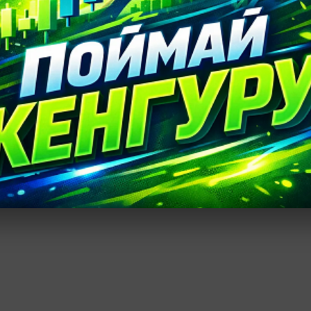
рий
RSS-лента комментариев