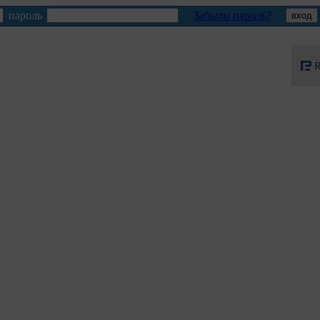
пароль
Забыли пароль?