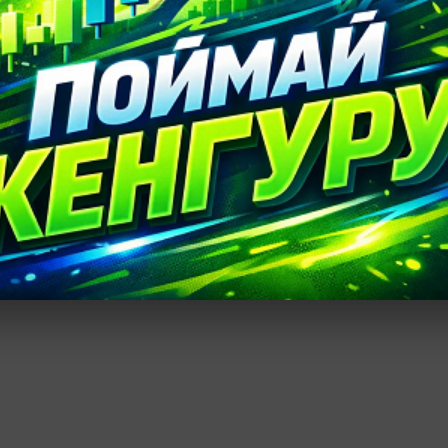
рий
RSS-лента комментариев