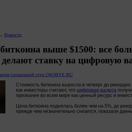
→
Новости
биткоина выше $1500: все бол
 делают ставку на цифровую в
ация социальной сети OSOBYE RU
Стоимость биткоина выросла в четверг до рекордно 
как инвесторы считают, что
цифровая валюта
получ
признание во всем мире как ценный ресурс и инвес
Цена биткоина поднялась более чем на 5%, до реко
прежде чем незначительно снизится, показали данн