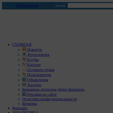
Регистрация
логин
ГЛАВНАЯ
Новости
Фотогалерея
Клубы
Каталог
Оставить отзыв
Пользователи
Объявления
Хостинг
Бинарные опционы обзор брокеров.
Реклама на сайте
Политика конфеденциальности
Брокеры
Фриланс
АНАЛИТИКА