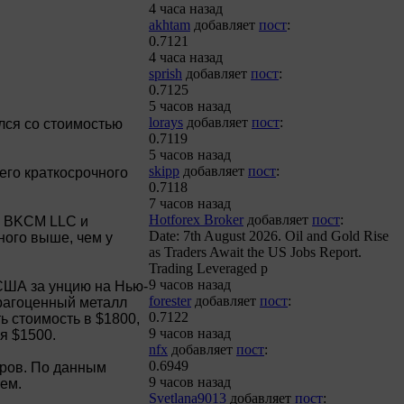
4 часа назад
akhtam
добавляет
пост
:
0.7121
4 часа назад
sprish
добавляет
пост
:
0.7125
5 часов назад
lorays
добавляет
пост
:
ался со стоимостью
0.7119
5 часов назад
skipp
добавляет
пост
:
его краткосрочного
0.7118
7 часов назад
Hotforex Broker
добавляет
пост
:
ь BKCM LLC и
Date: 7th August 2026. Oil and Gold Rise
ного выше, чем у
as Traders Await the US Jobs Report.
Trading Leveraged p
9 часов назад
 США за унцию на Нью-
forester
добавляет
пост
:
Драгоценный металл
0.7122
ь стоимость в $1800,
9 часов назад
я $1500.
nfx
добавляет
пост
:
0.6949
оров. По данным
9 часов назад
ем.
Svetlana9013
добавляет
пост
: