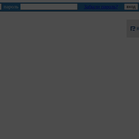
пароль
Забыли пароль?