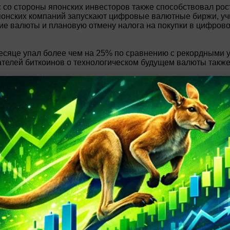
со стороны японских инвесторов также способствовал рос
японских компаний запускают цифровые валютные биржи, у
ие валюты и плановую отмену налога на покупки в цифрово
есяце упал более чем на 25% по сравнению с рекордными 
телей биткоинов о технологическом будущем валюты также
к для биткоин
TRADE
698 просмотров
 будет первым!