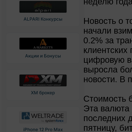
неделю года
Новость о т
ALPARI Конкурсы
начали взи
0.2% за тра
клиентских 
Акции и Бонусы
цифровую в
выросла бол
новости. В 
XM брокер
Стоимость б
Эта валюта
последних д
пятницу, би
iPhone 12 Pro Max