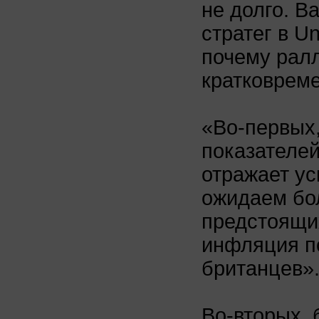
не долго. В
стратег в Un
почему ралл
кратковрем
«Во-первых,
показателей
отражает ус
ожидаем бо
предстоящих
инфляция п
британцев»
Во-вторых, 