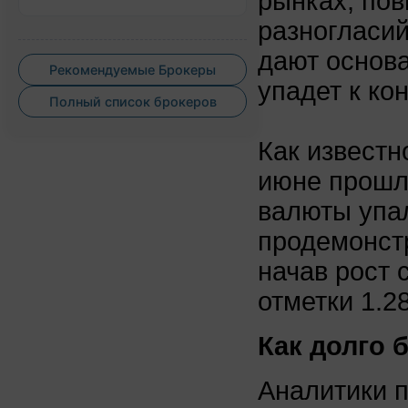
рынках, по
разногласий
дают основа
Рекомендуемые Брокеры
упадет к кон
Полный список брокеров
Как известн
июне прошло
валюты упал
продемонстр
начав рост 
отметки 1.28
Как долго 
Аналитики п