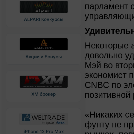
парламент с
управляющи
ALPARI Конкурсы
Удивитель
Некоторые а
довольно у
Акции и Бонусы
Мэй во втор
экономист п
CNBC по эле
позитивной 
XM брокер
«Никаких се
фунту не пр
iPhone 12 Pro Max