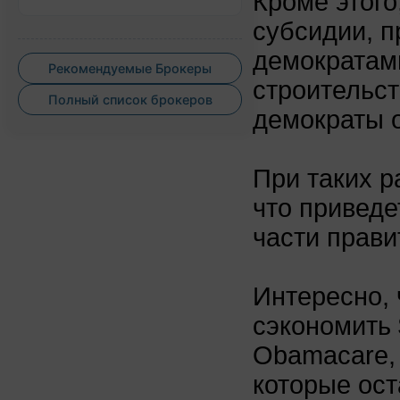
Кроме этог
субсидии, п
демократам
Рекомендуемые Брокеры
строительст
Полный список брокеров
демократы о
При таких р
что приведе
части прави
Интересно,
сэкономить 
Obamacare, 
которые ост