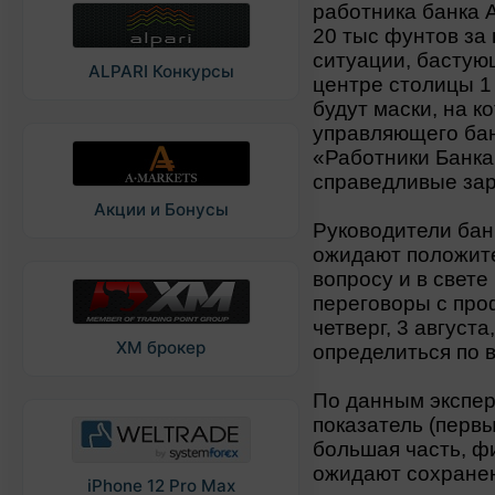
работника банка 
20 тыс фунтов за
ситуации, бастую
ALPARI Конкурсы
центре столицы 1 
будут маски, на 
управляющего бан
«Работники Банка
справедливые за
Акции и Бонусы
Руководители банк
ожидают положит
вопросу и в свете
переговоры с про
четверг, 3 август
XM брокер
определиться по 
По данным экспер
показатель (первы
большая часть, ф
ожидают сохранен
iPhone 12 Pro Max