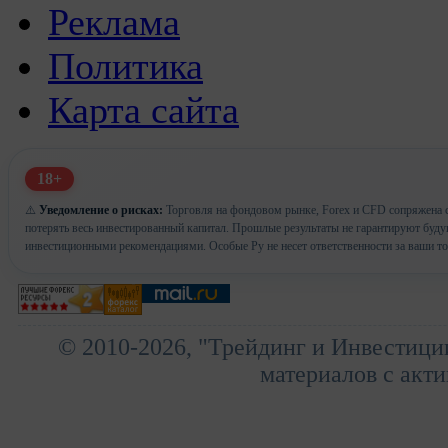
Реклама
Политика
Карта сайта
18+
⚠️
Уведомление о рисках:
Торговля на фондовом рынке, Forex и CFD сопряжена с
потерять весь инвестированный капитал. Прошлые результаты не гарантируют буд
инвестиционными рекомендациями. Особые Ру не несет ответственности за ваши т
© 2010-2026, "Трейдинг и Инвестици
материалов с акти