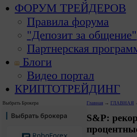
ФОРУМ ТРЕЙДЕРОВ
Правила форума
"Депозит за общение"
Партнерская програм
Блоги
Видео портал
КРИПТОТРЕЙДИНГ
Выбрать Брокера
Главная
→
ГЛАВНАЯ
Выбрать брокера
S&P: рекор
процентные