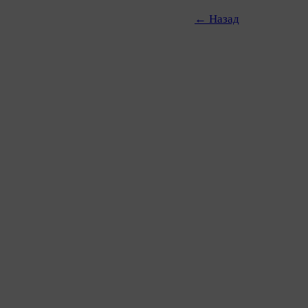
← Назад