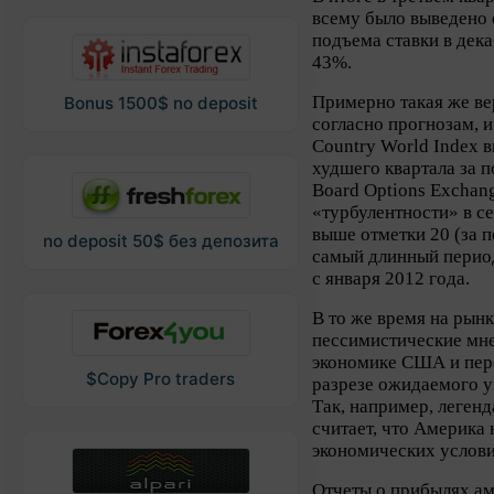
всему было выведено 
подъема ставки в дек
43%.
Примерно такая же ве
Bonus 1500$ no deposit
согласно прогнозам, и
Country World Index 
худшего квартала за п
Board Options Exchang
«турбулентности» в с
выше отметки 20 (за п
no deposit 50$ без депозита
самый длинный период
с января 2012 года.
В то же время на рын
пессимистические мне
экономике США и перс
$Copy Pro traders
разрезе ожидаемого у
Так, например, леген
считает, что Америка
экономических услови
Отчеты о прибылях ам