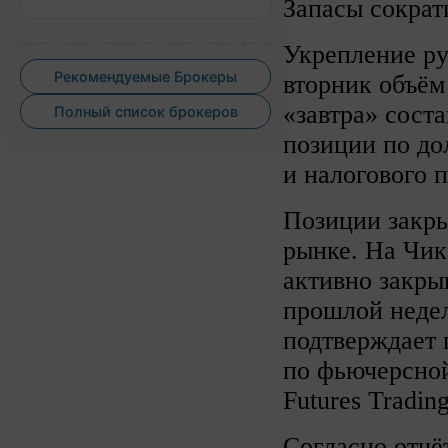
Запасы сократ
Укрепление ру
Рекомендуемые Брокеры
вторник объём
«завтра» сост
Полный список брокеров
позиции по до
и налогового 
Позиции закры
рынке. На Чик
активно закры
прошлой недел
подтверждает 
по фьючерсной
Futures Tradin
Согласно отчё