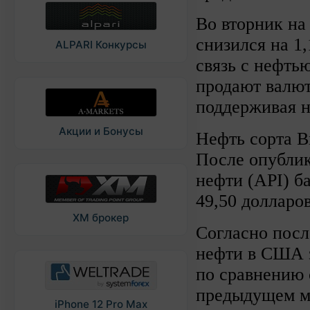
Во вторник на
снизился на 1,
ALPARI Конкурсы
связь с нефть
продают валют
поддерживая н
Акции и Бонусы
Нефть сорта Br
После опублик
нефти (API) б
49,50 долларов
XM брокер
Согласно посл
нефти в США з
по сравнению 
предыдущем ме
iPhone 12 Pro Max