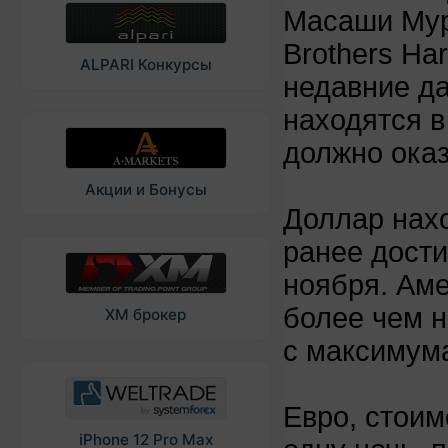
Масаши Мур
Brothers Ha
ALPARI Конкурсы
недавние д
находятся в
должно ока
Акции и Бонусы
Доллар нахо
ранее дости
ноября. Аме
более чем 
XM брокер
с максимума
Евро, стоим
iPhone 12 Pro Max