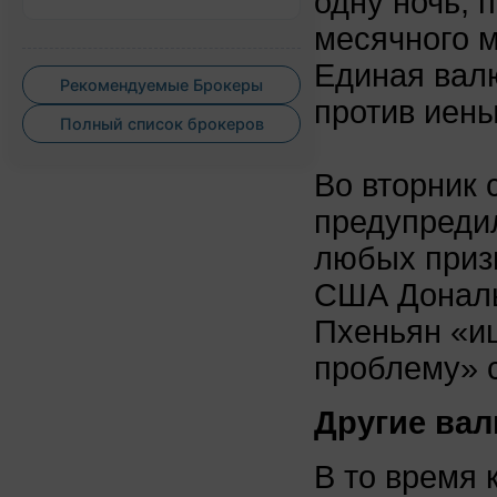
одну ночь, 
месячного м
Единая вал
Рекомендуемые Брокеры
против иены
Полный список брокеров
Во вторник
предупреди
любых приз
США Дональ
Пхеньян «и
проблему» с
Другие ва
В то время 