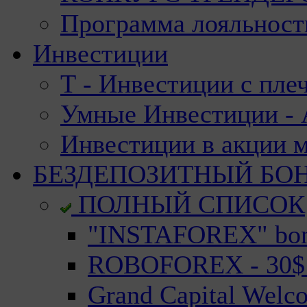
Программа лояльност
Инвестиции
Т - Инвестиции с пле
Умные Инвестиции - А
Инвестиции в акции 
БЕЗДЕПОЗИТНЫЙ БО
ПОЛНЫЙ СПИСОК
"INSTAFOREX" bonu
ROBOFOREX - 30$ n
Grand Capital Welc