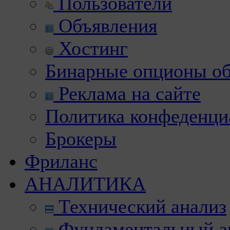
Пользователи
Объявления
Хостинг
Бинарные опционы об
Реклама на сайте
Политика конфеденци
Брокеры
Фриланс
АНАЛИТИКА
Технический анализ
Фундаментальный а