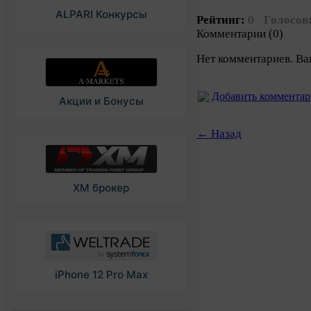
ALPARI Конкурсы
Рейтинг:
0
Голосов
Комментарии (0)
Нет комментариев. Ва
Добавить коммента
Акции и Бонусы
← Назад
XM брокер
iPhone 12 Pro Max