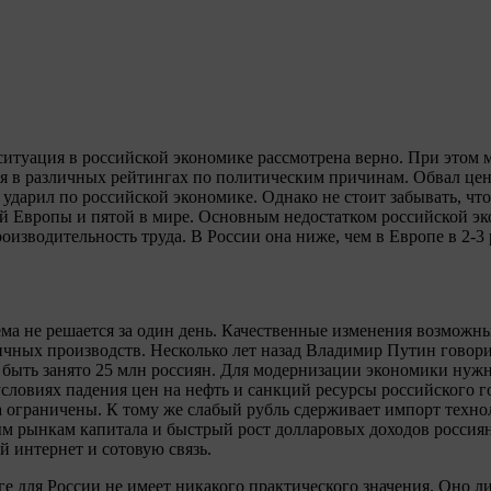
ситуация в российской экономике рассмотрена верно. При этом 
я в различных рейтингах по политическим причинам. Обвал цен 
, ударил по российской экономике. Однако не стоит забывать, чт
й Европы и пятой в мире. Основным недостатком российской эк
роизводительность труда. В России она ниже, чем в Европе в 2-3 
ма не решается за один день. Качественные изменения возможны 
чных производств. Несколько лет назад Владимир Путин говорил
 быть занято 25 млн россиян. Для модернизации экономики ну
словиях падения цен на нефть и санкций ресурсы российского г
 ограничены. К тому же слабый рубль сдерживает импорт техно
м рынкам капитала и быстрый рост долларовых доходов россиян
й интернет и сотовую связь.
е для России не имеет никакого практического значения. Оно л