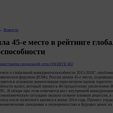
→
Новости
яла 45-е место в рейтинге глоб
способности
нистрация социальной сети OSOBYE RU
тчете о глобальной конкурентоспособности 2015-2016", опубл
омическим форумом (ВЭФ), Россия заняла 45-е место, поднявшись
сняется в основном значительным пересмотром оценок паритета
обности валют, который привел к 40-процентному увеличению 
ПС. В обзоре при этом отмечается рост внутренней конкуренции
оэкономическую ситуацию оказала сильное влияние рецессия, в 
илось после валютного кризиса в конце 2014 года. Процесс ухуд
кономическими санкциями и неуверенностью в будущих ценах на 