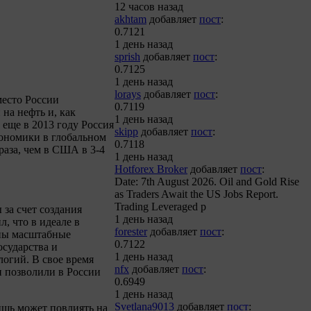
12 часов назад
akhtam
добавляет
пост
:
0.7121
1 день назад
sprish
добавляет
пост
:
0.7125
1 день назад
lorays
добавляет
пост
:
место России
0.7119
на нефть и, как
1 день назад
о еще в 2013 году Россия
skipp
добавляет
пост
:
ономики в глобальном
0.7118
раза, чем в США в 3-4
1 день назад
Hotforex Broker
добавляет
пост
:
Date: 7th August 2026. Oil and Gold Rise
as Traders Await the US Jobs Report.
Trading Leveraged p
за счет создания
1 день назад
, что в идеале в
forester
добавляет
пост
:
жны масштабные
0.7122
осударства и
1 день назад
логий. В свое время
nfx
добавляет
пост
:
 позволили в России
0.6949
1 день назад
Svetlana9013
добавляет
пост
:
ишь может повлиять на