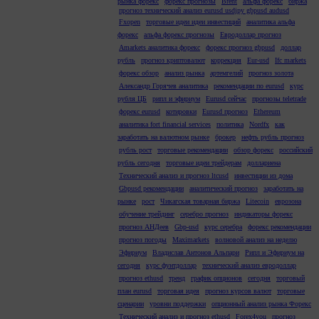
рынка форекс
форекс прогнозы
Brent
альфа форекс
биржа
прогноз технический анализ eurusd usdjpy gbpusd audusd
Fxopen
торговые идеи идеи инвестиций
аналитика альфа
форекс
альфа форекс прогнозы
Евродоллар прогноз
Amarkets аналитика форекс
форекс прогноз gbpusd
доллар
рубль
прогноз криптовалют
коррекция
Eur-usd
Ifc markets
форекс обзор
анализ рынка
артемгелий
прогноз золота
Александр Горячев аналитика
рекомендации по eurusd
курс
рубля ЦБ
рипл и эфириум
Eurusd сейчас
прогнозы teletrade
форекс eurusd
котировки
Eurusd прогноз
Ethereum
аналитика fort financial services
политика
Nordfx
как
заработать на валютном рынке
брокер
нефть рубль прогноз
рубль рост
торговые рекомендации
обзор форекс
российский
рубль сегодня
торговые идеи трейдерам
доллариена
Технический анализ и прогноз ltcusd
инвестиции из дома
Gbpusd рекомендации
аналитический прогноз
заработать на
рынке
рост
Чикагская товарная биржа
Litecoin
еврозона
обучение трейдинг
серебро прогноз
индикаторы форекс
прогноз АНДеев
Gbp-usd
курс серебра
форекс рекомендации
прогноз погоды
Maximarkets
волновой анализ на неделю
Эфириум
Владислав Антонов Альпари
Рипл и Эфириум на
сегодня
курс фунтдоллар
технический анализ евродоллар
прогноз ethusd
тренд
график опционов
сегодня
торговый
план eurusd
торговая идея
прогноз курсов валют
торговые
сценарии
уровни поддержки
опционный анализ рынка Форекс
Технический анализ и прогноз ethusd
Forex4you
прогноз