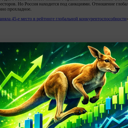
есторов. Но Россия находится под санкциями. Отношение глоба
чно прохладное.
заняла 45-е место в рейтинге глобальной конкурентоспособности
ные в обзоре, являются частным мнением автора. Комментарии 
ле или руководством по работе на финансовых рынках. Альпари 
зможные прямые или косвенные убытки (или иные виды ущерба)
пользования материалов обзора.
торская пунктуация, орфография и стилистика.