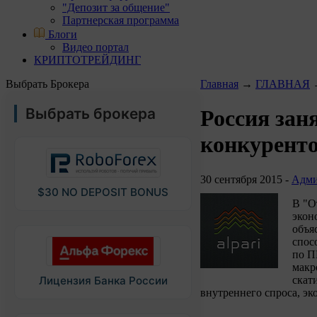
"Депозит за общение"
Партнерская программа
Блоги
Видео портал
КРИПТОТРЕЙДИНГ
Выбрать Брокера
Главная
→
ГЛАВНАЯ
Выбрать брокера
Россия зан
конкуренто
30 сентября 2015 -
Адми
$30 NO DEPOSIT BONUS
В "О
экон
объя
спос
по П
макр
скат
Лицензия Банка России
внутреннего спроса, э