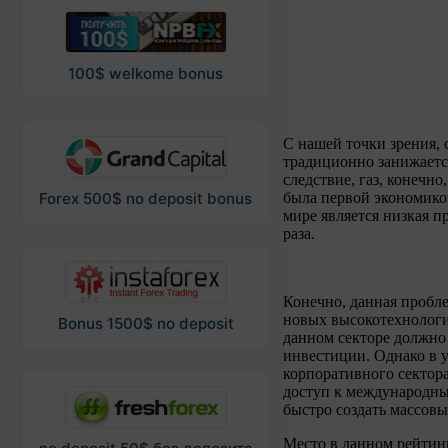
100$ welkome bonus
С нашей точки зрения, 
традиционно занижаетс
следствие, газ, конечно
была первой экономико
Forex 500$ no deposit bonus
мире является низкая п
раза.
Конечно, данная пробле
новых высокотехнологи
Bonus 1500$ no deposit
данном секторе должно
инвестиции. Однако в у
корпоративного сектора
доступ к международны
быстро создать массовы
Место в данном рейтинг