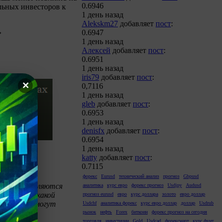
0.6946
льных инвесторов к
1 день назад
Alekskm27
добавляет
пост
:
»
0.6947
1 день назад
Алексей
добавляет
пост
:
0.6951
1 день назад
iris79
добавляет
пост
:
✕
0,7116
1 день назад
gleb
добавляет
пост
:
0.6953
1 день назад
denisfx
добавляет
пост
:
0.6954
1 день назад
katty
добавляет
пост
:
0.7115
форекс
Eurusd
технический анализ
прогноз
Gbpusd
к ним не являются
аналитика
курс евро
форекс прогноз
Usdjpy
Audusd
не несет никакой
прогноз eurusd
евро
курс доллара
золото
евро доллар
, которые могут
Usdchf
аналитика форекс
курс евро доллар
доллар
Usdrub
рынок
нефть
Forex
биткоин
форекс прогноз на сегодня
торговля
инвестиции
Gold
Usdcad
форексмарт
курс фунт