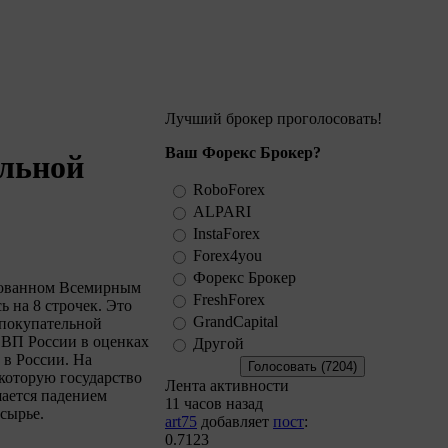
Лучший брокер проголосовать!
Ваш Форекс Брокер?
альной
RoboForex
ALPARI
InstaForex
Forex4you
Форекс Брокер
икованном Всемирным
FreshForex
 на 8 строчек. Это
GrandCapital
 покупательной
ВВП России в оценках
Другой
 в России. На
которую государство
Лента активности
шается падением
11 часов назад
сырье.
art75
добавляет
пост
:
0.7123