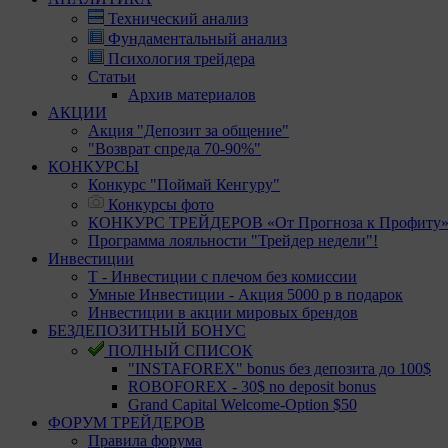
Технический анализ
Фундаментальный анализ
Психология трейдера
Статьи
Архив материалов
АКЦИИ
Акция "Депозит за общение"
"Возврат спреда 70-90%"
КОНКУРСЫ
Конкурс "Поймай Кенгуру"
Конкурсы фото
КОНКУРС ТРЕЙДЕРОВ «От Прогноза к Профиту
Программа лояльности "Трейдер недели"!
Инвестиции
Т - Инвестиции с плечом без комиссии
Умные Инвестиции - Акция 5000 р в подарок
Инвестиции в акции мировых брендов
БЕЗДЕПОЗИТНЫЙ БОНУС
ПОЛНЫЙ СПИСОК
"INSTAFOREX" bonus без депозита до 100$
ROBOFOREX - 30$ no deposit bonus
Grand Capital Welcome-Option $50
ФОРУМ ТРЕЙДЕРОВ
Правила форума