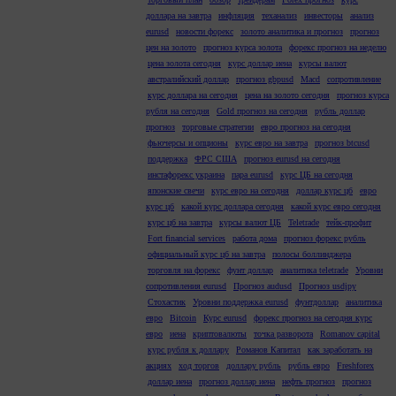
доллара на завтра
инфляция
теханализ
инвесторы
анализ
eurusd
новости форекс
золото аналитика и прогноз
прогноз
цен на золото
прогноз курса золота
форекс прогноз на неделю
цена золота сегодня
курс доллар иена
курсы валют
австралийский доллар
прогноз gbpusd
Macd
сопротивление
курс доллара на сегодня
цена на золото сегодня
прогноз курса
рубля на сегодня
Gold прогноз на сегодня
рубль доллар
прогноз
торговые стратегии
евро прогноз на сегодня
фьючерсы и опционы
курс евро на завтра
прогноз btcusd
поддержка
ФРС США
прогноз eurusd на сегодня
инстафорекс украина
пара eurusd
курс ЦБ на сегодня
японские свечи
курс евро на сегодня
доллар курс цб
евро
курс цб
какой курс доллара сегодня
какой курс евро сегодня
курс цб на завтра
курсы валют ЦБ
Teletrade
тейк-профит
Fort financial services
работа дома
прогноз форекс рубль
официальный курс цб на завтра
полосы боллинджера
торговля на форекс
фунт доллар
аналитика teletrade
Уровни
сопротивления eurusd
Прогноз audusd
Прогноз usdjpy
Стохастик
Уровни поддержка eurusd
фунтдоллар
аналитика
евро
Bitcoin
Курс eurusd
форекс прогноз на сегодня курс
евро
иена
криптовалюты
точка разворота
Romanov capital
курс рубля к доллару
Романов Капитал
как заработать на
акциях
ход торгов
доллару рубль
рубль евро
Freshforex
доллар иена
прогноз доллар иена
нефть прогноз
прогноз