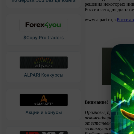
no deposit 50$ без депозита
решения некоторых инв
России сегодня достато
www.alpari.ru, «
Россия 
$Copy Pro traders
ALPARI Конкурсы
Внимание!
Акции и Бонусы
Прогнозы, представлен
рекомендацией к торгов
ответственности за во
возникнуть в случае ис
В обзоре сохранены ав