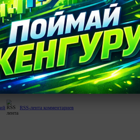
есто
1010 просмотров
 будет первым!
рий
RSS-лента комментариев