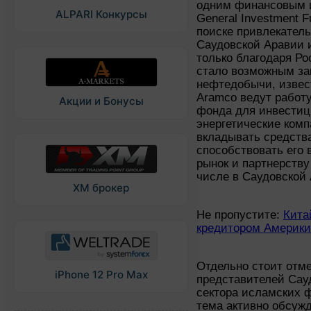
одним финансовым и
ALPARI Конкурсы
General Investment 
поиске привлекатель
Саудовской Аравии и
только благодаря Р
стало возможным за
нефтедобычи, извес
Aramco ведут работ
Акции и Бонусы
фонда для инвестиц
энергетические комп
вкладывать средства
способствовать его
рынок и партнерству
числе в Саудовской
XM брокер
Не пропустите:
Кита
кредитором Америки
Отдельно стоит отме
iPhone 12 Pro Max
представителей Сау
сектора исламских 
тема активно обсуж