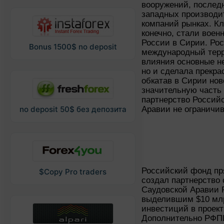
вооружений, последн
западных производи
компаний рынках. К
конечно, стали воен
России в Сирии. Рос
Bonus 1500$ no deposit
международный терр
влияния основные н
но и сделала прекр
обкатав в Сирии но
значительную часть
партнерство Россий
Аравии не ограничи
no deposit 50$ без депозита
Российский фонд п
$Copy Pro traders
создал партнерство
Саудовской Аравии Pu
выделившим $10 мл
инвестиций в проект
Дополнительно РФП