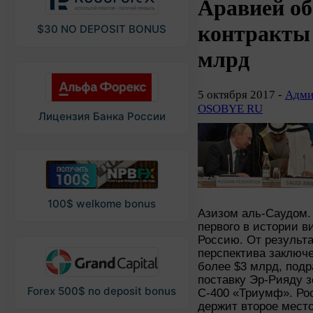
Аравией о
контракты 
$30 NO DEPOSIT BONUS
млрд
5 октября 2017 -
Адми
OSOBYE RU
Лицензия Банка России
100$ welkome bonus
Азизом аль-Саудом.
первого в истории в
Россию. От результа
перспектива заключе
более $3 млрд, под
поставку Эр-Рияду 
Forex 500$ no deposit bonus
С-400 «Триумф». Ро
держит второе мест