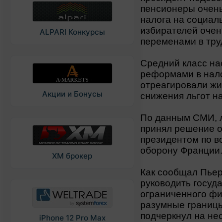
пенсионеры очень
налога на социал
избирателей оче
ALPARI Конкурсы
переменами в тру
Средний класс на
реформами в нало
отреагировали жи
Акции и Бонусы
снижения льгот н
По данным СМИ, 
принял решение о
президентом по в
оборону Франции
XM брокер
Как сообщал Пьер
руководить госуд
ограниченного фи
разумные границы
подчеркнул на не
iPhone 12 Pro Max