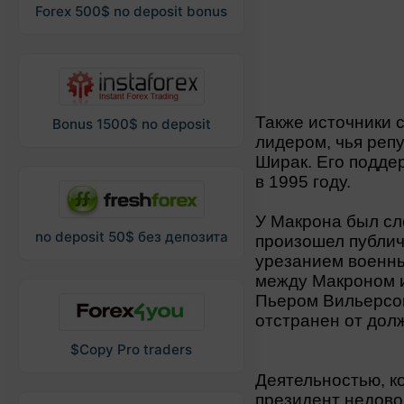
Forex 500$ no deposit bonus
Также источники 
Bonus 1500$ no deposit
лидером, чья реп
Ширак. Его подде
в 1995 году.
У Макрона был сл
no deposit 50$ без депозита
произошел публич
урезанием военны
между Макроном 
Пьером Вильерсом
отстранен от дол
$Copy Pro traders
Деятельностью, к
президент недово