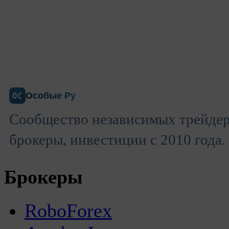
Особые Ру
ОС
Сообщество независимых трейдер
брокеры, инвестиции с 2010 года.
Брокеры
RoboForex