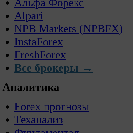
Альфа Форекс
Alpari
NPB Markets (NPBFX)
InstaForex
FreshForex
Все брокеры →
Аналитика
Forex прогнозы
Теханализ
Фундаментал