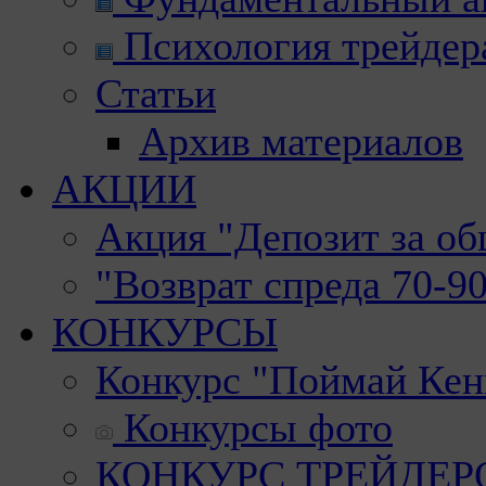
Психология трейдер
Статьи
Архив материалов
АКЦИИ
Акция "Депозит за о
"Возврат спреда 70-9
КОНКУРСЫ
Конкурс "Поймай Кен
Конкурсы фото
КОНКУРС ТРЕЙДЕРОВ