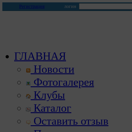
Регистрация
логин
ГЛАВНАЯ
Новости
Фотогалерея
Клубы
Каталог
Оставить отзыв