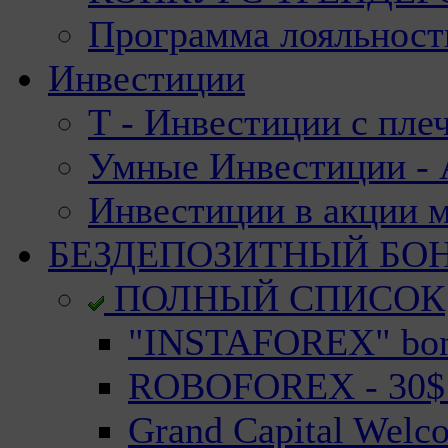
Программа лояльност
Инвестиции
Т - Инвестиции с пле
Умные Инвестиции - А
Инвестиции в акции 
БЕЗДЕПОЗИТНЫЙ БО
ПОЛНЫЙ СПИСОК
"INSTAFOREX" bonu
ROBOFOREX - 30$ n
Grand Capital Welc