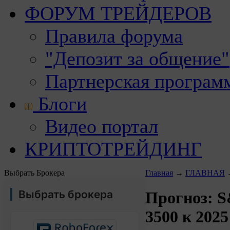
ФОРУМ ТРЕЙДЕРОВ
Правила форума
"Депозит за общение"
Партнерская програм
Блоги
Видео портал
КРИПТОТРЕЙДИНГ
Выбрать Брокера
Главная
→
ГЛАВНАЯ
Выбрать брокера
Прогноз: S
3500 к 2025