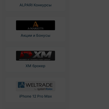
ALPARI Конкурсы
Акции и Бонусы
XM брокер
iPhone 12 Pro Max