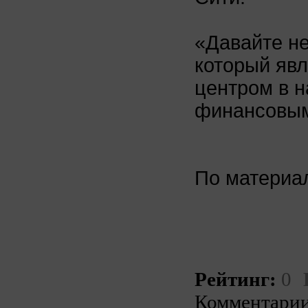
«Давайте не
который яв
центром в н
финансовым
По матери
Рейтинг:
0
Комментарии