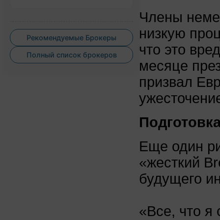
Члены немец
низкую проц
Рекомендуемые Брокеры
что это вре
Полный список брокеров
месяце пре
призвал Евр
ужесточение
Подготовка
Еще один ри
«жесткий Br
будущего ин
«Все, что я