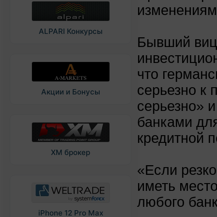
изменениям»
ALPARI Конкурсы
Бывший виц
инвестицион
что германс
серьезно к 
Акции и Бонусы
серьезно» и
банками для
кредитной п
XM брокер
«Если резк
иметь место
любого банк
iPhone 12 Pro Max