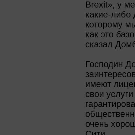
Brexit», у 
какие-либо 
которому мы
как это баз
сказал Дом
Господин До
заинтересов
имеют лицен
свои услуги
гарантирова
общественно
очень хоро
Сити.