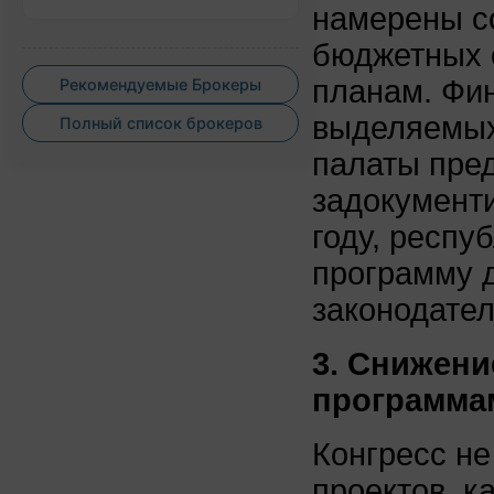
намерены со
бюджетных 
планам. Фин
Рекомендуемые Брокеры
выделяемых
Полный список брокеров
палаты пред
задокументи
году, респ
программу д
законодател
3. Снижен
программа
Конгресс не
проектов, к