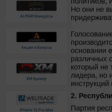
политиков, 
Но они не в
придержива
ALPARI Конкурсы
Голосовани
производит
Акции и Бонусы
основании е
различных 
который не
лидера, но 
XM брокер
инструкций 
2. Республ
Партия респ
iPhone 12 Pro Max